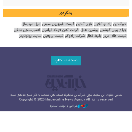
وبگردی
خبرآنلاین
راه نو آنلاین
بازی آنلاین
قیمت تلویزیون سونی
مبل مینیمال
جراح بینی گوشتی
پرشین هتل
قیمت آهن فولاد ایرانیان
اعتبارسنجی بانکی
قیمت طلا امروز
بلیط قطار
شرکت رادوکو
قیمت پروفیل
سایت یوتوتایمز
نسخه دسکتاپ
تمامی حقوق این سایت برای خبرآنلاین محفوظ است. نقل مطالب با ذکر منبع بلامانع است.
Copyright © 2025 khabaronline News Agancy, All rights reserved
طراحی و تولید: نستوه