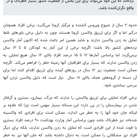
نزده‌اند که این خود می‌تواند برای این بخش‌ از جمعیت کشور بسیار خطرناک و در
واقع نگران‌کننده باشد.
حدود ۲ سال از شیوع ویروس کشنده و مرگبار کرونا می‌گذرد، برخی افراد همچنان
درگیر اما و اگر برای تزریق واکسن کرونا هستند چون به دلیل برخی باورهای غلط
تمایل به زدن واکسن ندارند و شاید همین امر باعث شده که اکنون آمار واکسن
نزده‌های کشور بالا باشد؛ اگرچه برخی از این آمار به کودکان ۵ تا ۱۲ سال
برمی‌گردد اما براساس آمارها ۱۲ تا ۱۵ درصد افراد بالای ۱۲ سال هیچ تمایلی به
زدن واکسن ندارند که بسیار برای اطرافیان آنها زمینه خطر را فراهم می‌کند. اگرچه
ممکن است جمعیت زیر ۱۲ سال در روزهای آینده برای تزریق اقدام کنند اما برای
آن دسته از گروه‌های هدف بالای ۱۸ سال نیاز است که دلیل واکسن نزدن آنها
بررسی بیشتری شود.
برخی افراد تمایلی برای تزریق واکسنی را ندارند که مرگ، بیماری، بستری و گرفتار
شدن در بیمارستان را در پی دارد؛ این مساله بسیار مهمی است چرا که علاوه بر
اینکه جان خود آنها را به خطر می اندازد، ممکن است برای افرادی که واکسینه
شده‌اند نیز خطرناک باشد چون براساس آمار وزارت بهداشت ۹۰ درصد افراد بستری
یا فوت شده از این افرادی است که تمایل به زدن واکسن ندارند، بلکه برای دیگر
افراد نیز مشکلاتی را ممکن است به دنبال داشته باشد که جان آنها نیز به خطر