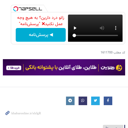
زانو درد دارین؟ به هیچ وجه
عمل نکنید❌ "پرسش‌نامه"
◀ پرسش‌نامه
کد مطلب
1611700