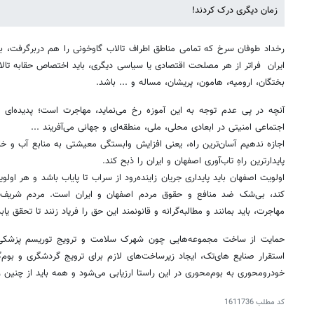
زمان دیگری درک کردند!
رخداد طوفان سرخ که تمامی مناطق اطراف تالاب گاوخونی را هم دربرگرفت، با
ایران فراتر از هر مصلحت اقتصادی یا سیاسی دیگری، باید اختصاص حقابه تالاب
بختگان، ارومیه، هامون، پریشان، مساله و ... باشد.
آنچه در پی عدم توجه به این آموزه رخ می‌نماید، مهاجرت است؛ پدیده‌ای ک
اجتماعی امنیتی در ابعادی محلی، ملی، منطقه‌ای و جهانی می‌آفریند ...
اجازه ندهیم آسان‌ترین راه، یعنی افزایش وابستگی معیشتی به منابع آب و خاک
پایدارترین راهِ تاب‌آوری اصفهان و ایران را ذبح کند.
اولویت اصفهان باید پایداری جریان زاینده‌رود از سراب تا پایاب باشد و هر او
کند، بی‌شک ضد منافع و حقوق مردم اصفهان و ایران است. مردم شریف ا
مهاجرت، باید بمانند و مطالبه‌گرانه و قانونمند این حق را فریاد زنند تا تحقق یابد
حمایت از ساخت مجموعه‌هایی چون شهرک سلامت و ترویج توریسم پزشکی، 
استقرار صنایع های‌تک، ایجاد زیرساخت‌های لازم برای ترویج گردشگری و بوم‌
خودرومحوری به بوم‌محوری در این راستا ارزیابی می‌شود و همه باید از چنین 
کد مطلب
1611736