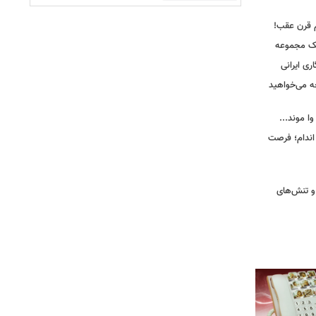
م قرن عقب!
یک مجموعه
ری ایرانی
ه می‌خواهید
وا موند...
اندام؛ فرصت
و تنش‌های