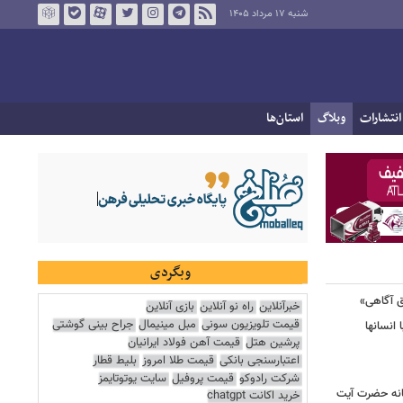
شنبه ۱۷ مرداد ۱۴۰۵
انتشارات
وبلاگ
استان‌ها
وبگردی
ق آگاهی»
خبرآنلاین
راه نو آنلاین
بازی آنلاین
قیمت تلویزیون سونی
مبل مینیمال
جراح بینی گوشتی
 انسانها
پرشین هتل
قیمت آهن فولاد ایرانیان
اعتبارسنجی بانکی
قیمت طلا امروز
بلیط قطار
شرکت رادوکو
قیمت پروفیل
سایت یوتوتایمز
انه حضرت آیت
خرید اکانت chatgpt