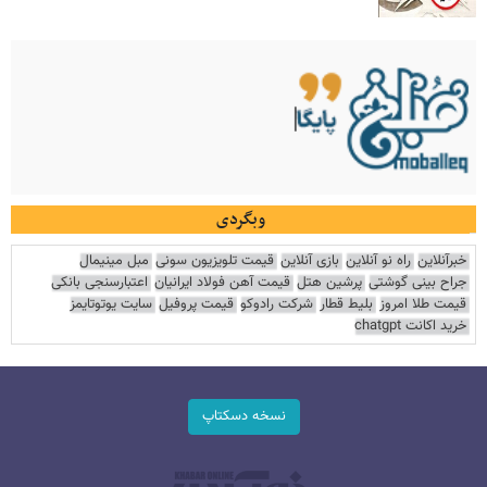
وبگردی
خبرآنلاین
راه نو آنلاین
بازی آنلاین
قیمت تلویزیون سونی
مبل مینیمال
جراح بینی گوشتی
پرشین هتل
قیمت آهن فولاد ایرانیان
اعتبارسنجی بانکی
قیمت طلا امروز
بلیط قطار
شرکت رادوکو
قیمت پروفیل
سایت یوتوتایمز
خرید اکانت chatgpt
نسخه دسکتاپ