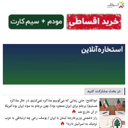
در بحث مشارکت کنید
ابوالفتح: حتی زمانی که می‌گوییم مذاکره نمی‌کنیم، در حال مذاکره
هستیم/ برجام برای ایران معجزه بود/ چون برجام به سود ایران بود آمریکا
از آن خارج شد
راز دشمنی وزیرخارجه لبنان با ایران / یوسف رجی چه ارتباطی با حزب
نزدیک به اسرائیل دارد؟