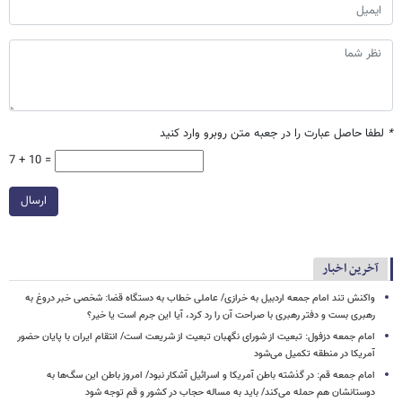
*
لطفا حاصل عبارت را در جعبه متن روبرو وارد کنید
7 + 10 =
ارسال
آخرین اخبار
واکنش تند امام جمعه اردبیل به خرازی/ عاملی خطاب به دستگاه قضا: شخصی خبر دروغ به
رهبری بست و دفتر رهبری با صراحت آن را رد کرد، آیا این جرم است یا خیر؟
امام جمعه دزفول: تبعیت از شورای نگهبان تبعیت از شریعت است/ انتقام ایران با پایان حضور
آمریکا در منطقه تکمیل می‌شود
امام جمعه قم: در گذشته باطن آمریکا و اسرائیل آشکار نبود/ امروز باطن این سگ‌ها به
دوستانشان هم حمله می‌کند/ باید به مساله حجاب در کشور و قم توجه شود