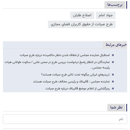
برچسب‌ها
جواد امام
اصلاح طلبان
طرح صیانت از حقوق کاربران فضای مجازی
خبرهای مرتبط
استقبال نماینده مجلس از شفاف شدن «نظر حاکمیت» درباره طرح صیانت
نمایندگان در انتظار پاسخ درخواست بررسی طرح در صحن علنی / سکوت طولانی هیات
رئیسه مجلس…
تریدرهای ایرانی چگونه تحت تاثیر طرح صیانت هستند؟
نماینده مجلس : قالیباف و رئیسی مخالف طرح صیانت هستند
رمزگشایی از اعلام موضع قالیباف درباره طرح صیانت
نظر شما