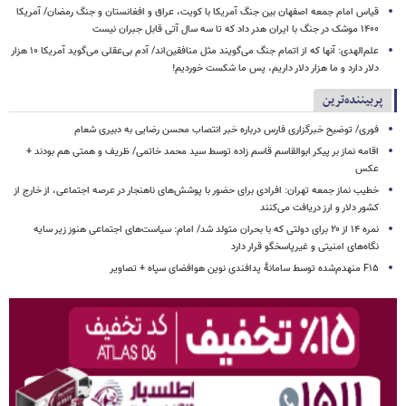
قیاس امام جمعه اصفهان بین جنگ آمریکا با کویت، عراق و افغانستان و جنگ رمضان/ آمریکا
۱۴۰۰ موشک در جنگ با ایران هدر داد که تا سه سال آتی قابل جبران نیست
علم‌الهدی: آنها که از اتمام جنگ می‌گویند مثل منافقین‌اند/ آدم بی‌عقلی می‌گوید آمریکا ۱۰ هزار
دلار دارد و ما هزار دلار داریم، پس ما شکست خوردیم!
پربیننده‌ترین
فوری/ توضیح خبرگزاری فارس درباره خبر انتصاب محسن رضایی به دبیری شعام
اقامه نماز بر پیکر ابوالقاسم قاسم زاده توسط سید محمد خاتمی/ ظریف و همتی هم بودند +
عکس
خطیب نماز جمعه تهران: افرادی برای حضور با پوشش‌های ناهنجار در عرصه اجتماعی، از خارج از
کشور دلار و ارز دریافت می‌کنند
نمره ۱۴ از ۲۰ برای دولتی که با بحران متولد شد/ امام: سیاست‌های اجتماعی هنوز زیر سایه
نگاه‌های امنیتی و غیرپاسخگو قرار دارد
F۱۵ منهدم‌شده توسط سامانۀ پدافندی نوین هوافضای سپاه + تصاویر