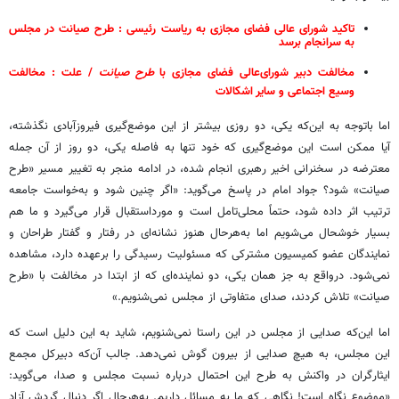
تاکید شورای عالی فضای مجازی به ریاست رئیسی : طرح صیانت در مجلس
به سرانجام برسد
مخالفت دبیر شورای‌عالی فضای مجازی با
طرح
صیانت
/ علت : مخالفت
وسیع اجتماعی و سایر اشکالات
اما باتوجه به این‌که یکی، دو روزی بیشتر از این موضع‌گیری فیروزآبادی نگذشته،
آیا ممکن است این موضع‌گیری که خود تنها به فاصله یکی، دو روز از آن جمله
معترضه در سخنرانی اخیر رهبری انجام شده، در ادامه منجر به تغییر مسیر «طرح
صیانت» شود؟ جواد امام در پاسخ می‌گوید: «اگر چنین شود و به‌خواست جامعه
ترتیب اثر داده شود، حتماً محلی‌تامل است و مورداستقبال قرار می‌گیرد و ما هم
بسیار خوشحال می‌شویم اما به‌هرحال هنوز نشانه‌ای در رفتار و گفتار طراحان و
نمایندگان عضو کمیسیون مشترکی که مسئولیت رسیدگی را برعهده دارد، مشاهده
نمی‌شود. درواقع به جز همان یکی، دو نماینده‌ای که از ابتدا در مخالفت با «طرح
صیانت» تلاش کردند، صدای متفاوتی از مجلس نمی‌شنویم.»
اما این‌که صدایی از مجلس در این راستا نمی‌شنویم، شاید به این دلیل است که
این مجلس، به هیچ صدایی از بیرون گوش نمی‌دهد. جالب آن‌که دبیرکل مجمع
ایثارگران در واکنش به طرح این احتمال درباره نسبت مجلس و صدا، می‌گوید:
«موضوع نگاه است! نگاهی که ما به مسائل داریم. به‌هرحال اگر دنبال گردش آزاد