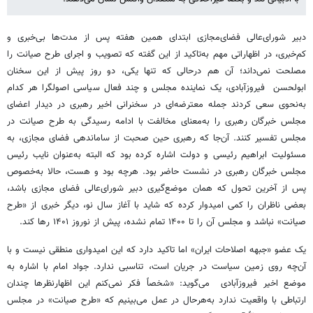
دبیر شورای‌عالی فضای‌مجازی ابتدای همین هفته پس از مدت‌ها بی‌خبری و
کم‌خبری، در اظهاراتی مهم به‌تاکید از این گفته که تصویب و اجرای طرح صیانت را
مصلحت نمی‌داند؛ آن هم درحالی که تنها یکی، دو روز پیش از این سخنان
ابولحسن فیروزآبادی، یک نماینده مجلس و چند فعال سیاسی اصولگرا هر کدام
به‌نحوی سعی کردند جمله معترضه‌ای در سخنرانی اخیر رهبری در دیدار اعضای
مجلس خبرگان رهبری را به‌معنای مخالفت با ادامه رسیدگی به طرح صیانت در
مجلس تفسیر کنند. آن‌جا که رهبری حین صحبت از ساماندهی فضای مجازی، به
مسئولیت ابراهیم رئیسی و دولت اشاره کرده بود که البته به‌عنوان نایب رئیس
مجلس خبرگان رهبری در نشست حاضر بود. هرچه بود و هست، حالا به‌خصوص
پس از آخرین تحول که همان موضع‌گیری دبیر شورای‌عالی فضای مجازی باشد،
بعضی ناظران را کمی امیدوار کرده که شاید با آغاز سال نو، دیگر خبری از «طرح
صیانت» نباشد و مجلس آن را تا ۱۴۰۰ تمام نشده، پیش از نوروز ۱۴۰۱ رها کند.
یک عضو «جبهه اصلاحات ایران» اما تاکید دارد که این امیدواری منطقی نیست و با
آن‌چه روی زمین سیاست در جریان است، تناسبی ندارد. جواد امام با اشاره به
موضع اخیر فیروزآبادی می‌گوید: «شخصاً فکر نمی‌کنم این اظهارنظرها چندان
ارتباطی با واقعیت ندارد به‌هرحال در عمل می‌بینیم که «طرح صیانت» در مجلس