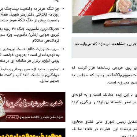
بزند
چرا تنگه هرمز به وضعیت پیشاجنگ بر
روزنامه اینترنتی دفتر رهبر شهید: همۀ دن
وضعیت پیش از جنگِ تنگۀ هرمز خداحا
خطرناک‌ترین مأمو
فرماندهی سنتکام
 اجرایی مشاهده می‌شود که می‌بایست،
سرپرست وزارت دفاع: دست نیروهای م
به تهدیدات پُر است/ به‌زودی خواهند ف
بومی ایران، برتر از هر سامانه ای در م
ری روی خروجی رسانه‌ها قرار گرفت که
تصاویری جدید از حسن روحانی و ظریف
جهانگیری با ماسک آمد/ گپ و گفت عل
بازتاب‌های وسیعی در جامعه پیدا کرد. در خردادماه در بحبوحه انتخابات ریاست‌جمهوری1400خبر رسید که مجلس به
جمهور سابق
ضای مجازی» است.
ی با این ایده مخالف است و به گونه‌ای
بر صدر نشسته این ایده را پیگیری کرده
شمایل رییس شورای عالی فضای مجازی،
م برسد.» این عبارات در نقطه مخالف
شده بود.