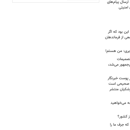
رسال پیام‌های
 امنیتی
ین بود که اگر
عی از فرماندهان
ویری: من هستم!
 تصمیمات
‌جمهور می‌شد،
 پوست خبرنگار
ر صحیحی است
پزشکیان منتشر
ه می‌خواهید
ز کشور؟
ه جرف ما را