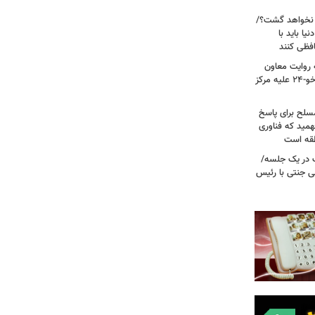
 نخواهد گشت؟/
یا باید با
فظی کنند
ریت جنگ ۴۰ روزه به روایت معاون
نیروی هوایی ارتش/ مأموریت ویژه سوخو-۲۴ علیه مرکز
سلح برای پاسخ
همید که فناوری
نطقه است
 در یک جلسه/
ی جنتی با رئیس