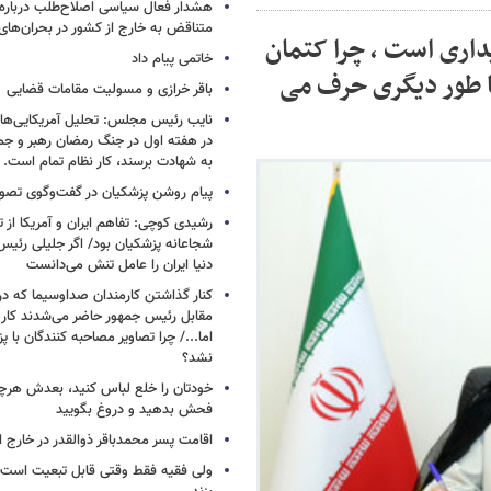
هشدار فعال سیاسی اصلاح‌طلب درباره ا
متناقض به خارج از کشور در بحران‌های
داری است ، چرا کتمان
خاتمی پیام داد
 طور دیگری حرف می
باقر خرازی و مسولیت مقامات قضایی
نایب رئیس مجلس: تحلیل آمریکایی‌ها ا
در هفته اول در جنگ رمضان رهبر و جم
به شهادت برسند، کار نظام تمام است.
پیام روشن پزشکیان در گفت‌وگوی تص
رشیدی کوچی: تفاهم ایران و آمریکا از
شجاعانه پزشکیان بود/ اگر جلیلی رئیس
دنیا ایران را عامل تنش می‌دانست
کنار گذاشتن کارمندان صداوسیما که در
مقابل رئیس جمهور حاضر می‌شدند کا
اما.../ چرا تصاویر مصاحبه کنندگان با 
نشد؟
خودتان را خلع لباس کنید، بعدش هرچ
فحش بدهید و دروغ بگویید
اقامت پسر محمدباقر ذوالقدر در خارج ا
ولی فقیه فقط وقتی قابل تبعیت است ک