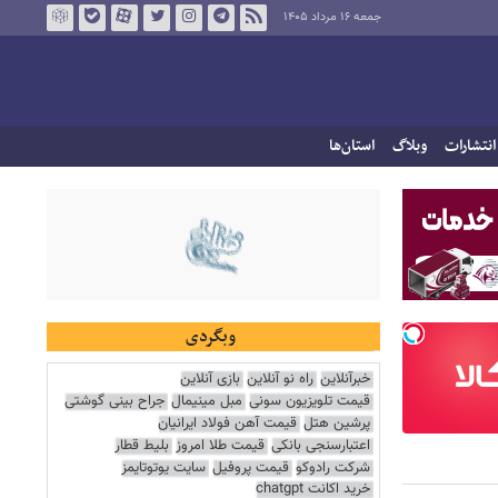
جمعه ۱۶ مرداد ۱۴۰۵
انتشارات
وبلاگ
استان‌ها
وبگردی
خبرآنلاین
راه نو آنلاین
بازی آنلاین
قیمت تلویزیون سونی
مبل مینیمال
جراح بینی گوشتی
پرشین هتل
قیمت آهن فولاد ایرانیان
اعتبارسنجی بانکی
قیمت طلا امروز
بلیط قطار
شرکت رادوکو
قیمت پروفیل
سایت یوتوتایمز
خرید اکانت chatgpt