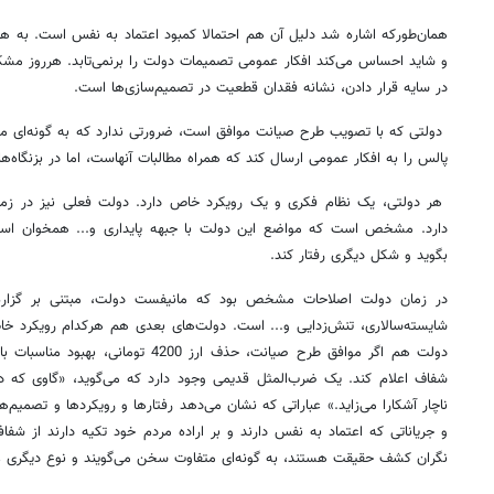
همان‌طورکه اشاره شد دلیل آن هم احتمالا کمبود اعتماد به نفس است. به هر ح
و شاید احساس می‌کند افکار عمومی تصمیمات دولت را برنمی‌تابد. هرروز مشکل
در سایه قرار دادن، نشانه فقدان قطعیت در تصمیم‌سازی‌ها است.
دولتی که با تصویب طرح صیانت موافق است، ضرورتی ندارد که به گونه‌ای متض
پالس را به افکار عمومی ارسال کند که همراه مطالبات آنهاست، اما در بزنگاه‌ها ب
هر دولتی، یک نظام فکری و یک رویکرد خاص دارد. دولت فعلی نیز در زمره 
دارد. مشخص است که مواضع این دولت با جبهه پایداری و... همخوان است
بگوید و شکل دیگری رفتار کند.
در زمان دولت اصلاحات مشخص بود که مانیفست دولت، مبتنی بر گزاره‌
شایسته‌سالاری، تنش‌زدایی و... است. دولت‌های بعدی هم هرکدام رویکرد خ
دولت هم اگر موافق طرح صیانت، حذف ارز 00
شفاف اعلام کند. یک ضرب‌المثل قدیمی وجود دارد که می‌گوید، «گاوی که در 
ناچار آشکارا می‌زاید.» عباراتی که نشان می‌دهد رفتارها و رویکردها و تصمیم‌
و جریاناتی که اعتماد به نفس دارند و بر اراده مردم خود تکیه دارند از شفافی
نگران کشف حقیقت هستند، به گونه‌ای متفاوت سخن می‌گویند و نوع دیگری ع