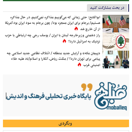
در بحث مشارکت کنید
ابوالفتح: حتی زمانی که می‌گوییم مذاکره نمی‌کنیم، در حال مذاکره
هستیم/ برجام برای ایران معجزه بود/ چون برجام به سود ایران بود آمریکا
از آن خارج شد
راز دشمنی وزیرخارجه لبنان با ایران / یوسف رجی چه ارتباطی با حزب
نزدیک به اسرائیل دارد؟
«پیمان مکه» و آرایش جدید منطقه / ائتلاف نظامی جدید اسلامی چه
پیامی برای تهران دارد؟ / مثلث ریاض، آنکارا و اسلام‌آباد علیه خلاء
امنیتی غرب
وبگردی