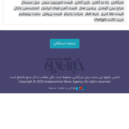
خبرآنلاین
راه نو آنلاین
بازی آنلاین
قیمت تلویزیون سونی
مبل مینیمال
جراح بینی گوشتی
پرشین هتل
قیمت آهن فولاد ایرانیان
اعتبارسنجی بانکی
قیمت طلا امروز
بلیط قطار
شرکت رادوکو
قیمت پروفیل
سایت یوتوتایمز
خرید اکانت chatgpt
نسخه دسکتاپ
تمامی حقوق این سایت برای خبرآنلاین محفوظ است. نقل مطالب با ذکر منبع بلامانع است.
Copyright © 2025 khabaronline News Agancy, All rights reserved
طراحی و تولید: نستوه