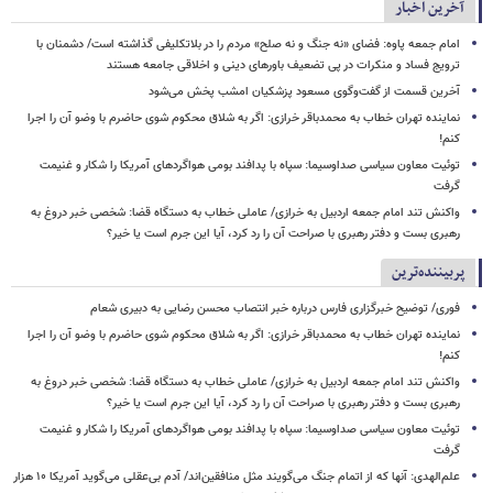
آخرین اخبار
امام جمعه پاوه: فضای «نه جنگ و نه صلح» مردم را در بلاتکلیفی گذاشته است/ دشمنان با
ترویج فساد و منکرات در پی تضعیف باورهای دینی و اخلاقی جامعه هستند
آخرین قسمت از گفت‌وگوی مسعود پزشکیان امشب پخش می‌شود
نماینده تهران خطاب به محمدباقر خرازی: اگر به شلاق محکوم شوی حاضرم با وضو آن را اجرا
کنم!
توئیت معاون سیاسی صداوسیما: سپاه با پدافند بومی هواگردهای آمریکا را شکار و غنیمت
گرفت
واکنش تند امام جمعه اردبیل به خرازی/ عاملی خطاب به دستگاه قضا: شخصی خبر دروغ به
رهبری بست و دفتر رهبری با صراحت آن را رد کرد، آیا این جرم است یا خیر؟
پربیننده‌ترین
فوری/ توضیح خبرگزاری فارس درباره خبر انتصاب محسن رضایی به دبیری شعام
نماینده تهران خطاب به محمدباقر خرازی: اگر به شلاق محکوم شوی حاضرم با وضو آن را اجرا
کنم!
واکنش تند امام جمعه اردبیل به خرازی/ عاملی خطاب به دستگاه قضا: شخصی خبر دروغ به
رهبری بست و دفتر رهبری با صراحت آن را رد کرد، آیا این جرم است یا خیر؟
توئیت معاون سیاسی صداوسیما: سپاه با پدافند بومی هواگردهای آمریکا را شکار و غنیمت
گرفت
علم‌الهدی: آنها که از اتمام جنگ می‌گویند مثل منافقین‌اند/ آدم بی‌عقلی می‌گوید آمریکا ۱۰ هزار