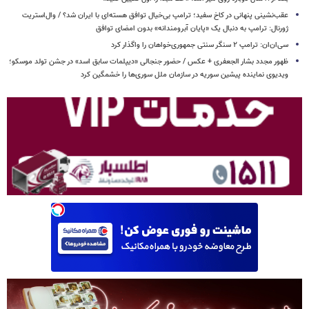
عقب‌نشینی پنهانی در کاخ سفید؛ ترامپ بی‌خیال توافق هسته‌ای با ایران شد؟ / وال‌استریت
ژورنال: ترامپ به دنبال یک «پایان آبرومندانه» بدون امضای توافق
سی‌ان‌ان: ترامپ ۲ سنگر سنتی جمهوری‌خواهان را واگذار کرد
ظهور مجدد بشار الجعفری + عکس / حضور جنجالی «دیپلمات سابق اسد» در جشن تولد موسکو؛
ویدیوی نماینده پیشین سوریه در سازمان ملل سوری‌ها را خشمگین کرد