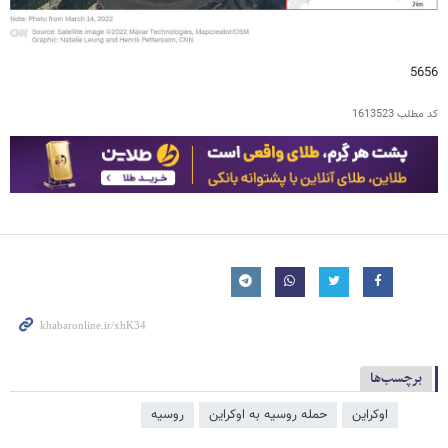
5656
کد مطلب
1613523
برچسب‌ها
اوکراین
حمله روسیه به اوکراین
روسیه