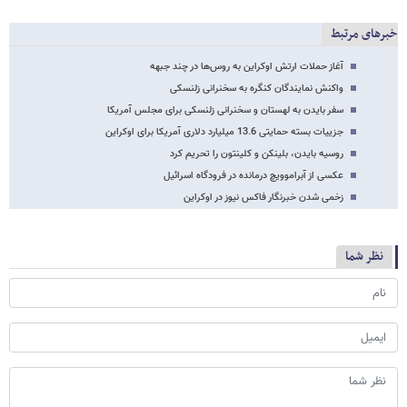
خبرهای مرتبط
آغاز حملات ارتش اوکراین به روس‌ها در چند جبهه
واکنش نمایندگان کنگره به سخنرانی زلنسکی
سفر بایدن به لهستان و سخنرانی زلنسکی برای مجلس آمریکا
جزییات بسته حمایتی 13.6 میلیارد دلاری آمریکا برای اوکراین
روسیه بایدن، بلینکن و کلینتون را تحریم کرد
عکسی از آبراموویچ درمانده در فرودگاه اسرائیل
زخمی شدن خبرنگار فاکس نیوز در اوکراین
نظر شما