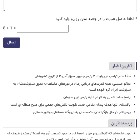
*
لطفا حاصل عبارت را در جعبه متن روبرو وارد کنید
8 + 1 =
ارسال
آخرین اخبار
حذف نام ترامپ در روایت ۳ رئیس‌جمهور اسبق آمریکا از تاریخ کشورشان
دیاکو حسینی: همه قدرت‌های دریایی زمان در دوره‌های مختلف به نحوی سرنوشت‌شان به
سرنوشت ایران گره خورده است
پاسخ حشد شعبی به اتهام‌ علیه رئیس این سازمان
پاکستان: تنها هدف پیمان دفاعی جدید تقویت تلاش‌های جمعی برای صلح منطقه‌ای است
روس‌اتم: در حال بازگرداندن متخصصان به نیروگاه هسته‌ای بوشهر هستیم
پربیننده‌ترین
وزیر خارجه‌ای که کنوانسیون خزر را امضا کرد در مورد تصویب آن چه گفت؟ / هشدار ظریف که
بعد از ۸ سال دوباره روی میز آمد؛ «خط مبدأ را اول تعیین کنید»