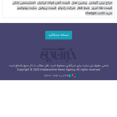
جراح بینی گوشتی
پرشین هتل
قیمت آهن فولاد ایرانیان
اعتبارسنجی بانکی
قیمت طلا امروز
بلیط قطار
شرکت رادوکو
قیمت پروفیل
سایت یوتوتایمز
خرید اکانت chatgpt
نسخه دسکتاپ
تمامی حقوق این سایت برای خبرآنلاین محفوظ است. نقل مطالب با ذکر منبع بلامانع است.
Copyright © 2025 khabaronline News Agancy, All rights reserved
طراحی و تولید: نستوه