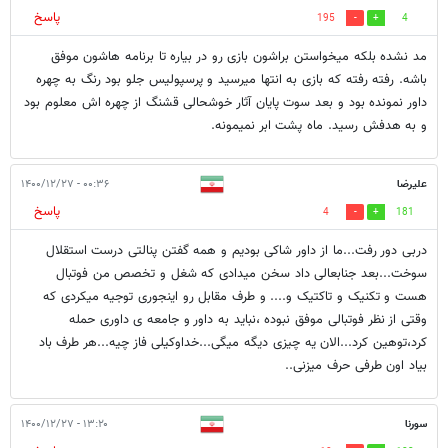
پاسخ
195
4
مد نشده بلکه میخواستن براشون بازی رو در بیاره تا برنامه هاشون موفق
باشه. رفته رفته که بازی به انتها میرسید و پرسپولیس جلو بود رنگ به چهره
داور نمونده بود و بعد سوت پایان آثار خوشحالی قشنگ از چهره اش معلوم بود
و به هدفش رسید. ماه پشت ابر نمیمونه.
علیرضا
۰۰:۳۶ - ۱۴۰۰/۱۲/۲۷
پاسخ
4
181
دربی دور رفت...ما از داور شاکی بودیم و همه گفتن پنالتی درست استقلال
سوخت...بعد جنابعالی داد سخن میدادی که شغل و تخصص من فوتبال
هست و تکنیک و تاکتیک و.... و طرف مقابل رو اینجوری توجیه میکردی که
وقتی از نظر فوتبالی موفق نبوده ،نباید به داور و جامعه ی داوری حمله
کرد،توهین کرد...الان یه چیزی دیگه میگی...خداوکیلی فاز چیه...هر طرف باد
بیاد اون طرفی حرف میزنی..
سورنا
۱۳:۲۰ - ۱۴۰۰/۱۲/۲۷