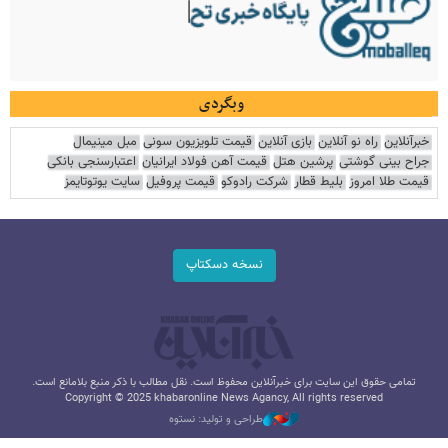
وبگردی
خبرآنلاین
راه نو آنلاین
بازی آنلاین
قیمت تلویزیون سونی
مبل مینیمال
جراح بینی گوشتی
پرشین هتل
قیمت آهن فولاد ایرانیان
اعتبارسنجی بانکی
قیمت طلا امروز
بلیط قطار
شرکت رادوکو
قیمت پروفیل
سایت یوتوتایمز
نسخه دسکتاپ
تمامی حقوق این سایت برای خبرآنلاین محفوظ است. نقل مطالب با ذکر منبع بلامانع است.
Copyright © 2025 khabaronline News Agancy, All rights reserved
طراحی و تولید: نستوه