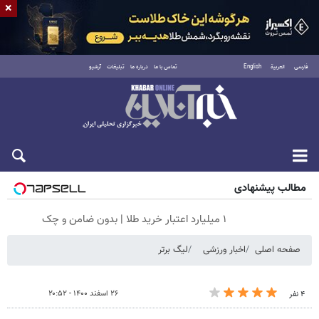
×
فارسی
العربية
English
تماس با ما
درباره ما
تبلیغات
آرشیو
پنجشنبه ۱۵ مرداد ۱۴۰۵
مطالب پیشنهادی
۱ میلیارد اعتبار خرید طلا | بدون ضامن و چک
صفحه اصلی
اخبار ورزشی
لیگ برتر
۲۶ اسفند ۱۴۰۰ - ۲۰:۵۲
۴ نفر