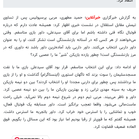
انتقاد کرد.
به گزارش خبرگزاری
خبرآنلاین
؛ حمید مطهری، مربی پرسپولیس پس از تساوی
تیمش مقابل استقلال در نشست خبری اظهار کرد: همیشه عادت دارم که درباره
فوتبال نگاه فنی داشته باشم اما برای آقای سیدعلی، داور بازی متاسفم. وقتی
می‌خواهند از هر کسی که در آستانه بازنشستگی است تشکر کنند، او را به عنوان
داور داربی انتخاب می‌کنند. داور داربی باید آماده‌ترین داور باشد نه داوری که در
مرز بازنشستگی است! چطور یازده بازیکن "شیر" ما را عصبی کرد؟
او ادامه داد: برای این انتخاب متاسفم. قرار بود آقای سیدعلی بازی ما با نفت
مسجدسلیمان را سوت بزند که ناگهان استوری (اینستاگرام) گذاشت و او را از بازی
ما برداشتند پس چطور برای داربی مجددا او را انتخاب کردند؟ بین دو نیمه بازیکن
حریف به سینه مهدی ترابی زد و بهترین بازیکن ما را بین دو نیمه عصبی کرد.
داور و ناظر می‌بیند. مربی تیم دوم در شروع نیمه دوم بالا نمی‌آید. خیلی راحت
ماست‌مالی می‌شود. واقعا تعجب برانگیز است. داور مسابقه یک فوتبال فعال،
خوب و تماشایی را با استرس خود خراب کرد. داور باتجربه ما استرس داشت.
همیشه گفتم که ما قوی‌تر از رقبا بودیم اما نیاز بود که این مسائل را بگویم. فوق
العاده ضعیف قضاوت کرد.