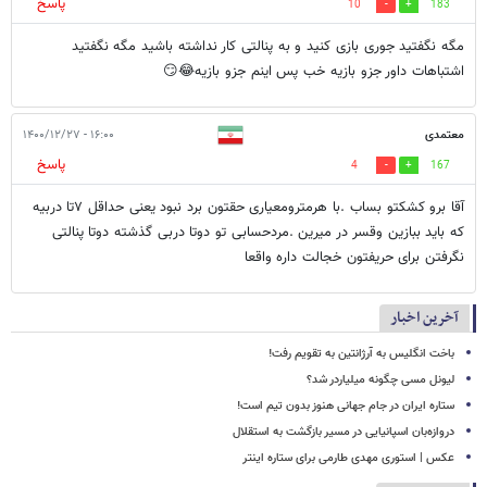
پاسخ
10
183
مگه نگفتید جوری بازی کنید و به پنالتی کار نداشته باشید مگه نگفتید
اشتباهات داور جزو بازیه خب پس اینم جزو بازیه😂😏
معتمدی
۱۶:۰۰ - ۱۴۰۰/۱۲/۲۷
پاسخ
4
167
آقا برو کشکتو بساب .با هرمترومعیاری حقتون برد نبود ‌یعنی حداقل ۷تا دربیه
که باید ببازین وقسر در میرین .مردحسابی تو دوتا دربی گذشته دوتا پنالتی
نگرفتن برای حریفتون خجالت داره واقعا
آخرین اخبار
باخت انگلیس به آرژانتین به تقویم رفت!
لیونل مسی چگونه میلیاردر شد؟
ستاره ایران در جام جهانی هنوز بدون تیم است!
دروازه‌بان اسپانیایی در مسیر بازگشت به استقلال
عکس | استوری مهدی طارمی برای ستاره اینتر