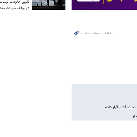
تغییر حکومت نیست/ 
در توقف حملات نقش
ام