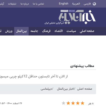
فارسی
العربية
English
تماس با ما
درباره ما
تبلیغات
آرشی
صفحه اصلی
سیاست
اقتصاد
فرهنگ
جامعه
بین‌الملل
ورزش
تا
مطالب پیشنهادی
از الان تا آخر تابستون حداقل 12کیلو چربی میسوزونی🧨
صفحه اصلی
اخبار بین‌الملل
دیپلماسی
۲۶ اسفند ۱۴۰۰ - ۲۱:۵۲
۸ نفر