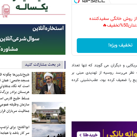
 از روش خانگی سفیدکننده
دان50%تخفیف🔥
تخفیف ویژه!
در بحث مشارکت کنید
 مقام های آمریکایی و دیگران می گویند که تنها تعداد
نظر می‌رسد روسیه از تهدیدی مبنی بر
شیخ‌نشین‌ها چگونه فک
یع را ضعیف کرده بود، عقب‌نشینی کرده
مسجدجامعی: عمان تن
است که نگاه متفاوتی 
عربستان برادر بزرگ‌
مسلط خلیج فارس ا
سازمان وظیفه عمومی 
معافیت سربازان فراری
ابوالفتح: برای ترامپ
سر کار باشد یا عمامه/