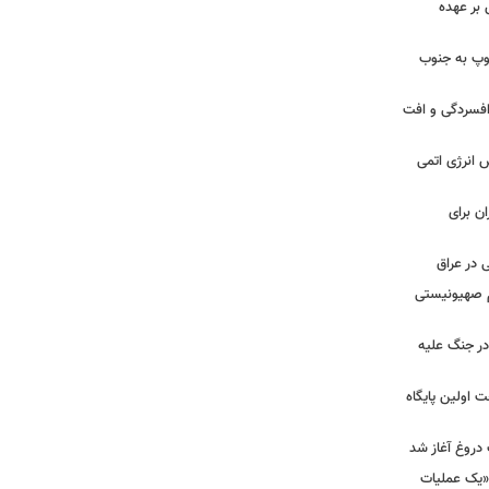
بر عهده
: ارتش اسرائیل در یک روز ۱۱۳ توپ به جنوب
ز افسردگی و افت
س انرژی اتمی
ن برای
 در عراق
یم صهیونیستی
ر جنگ علیه
 اولین پایگاه
 دروغ آغاز شد
 «یک عملیات