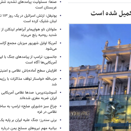
صنعا: مسئولیت پیامدهای تشدید تنش 
عربستان است
تکمیل شده است
یونیفل
لبنان شلیک کرده است
ملوانان ناو هواپیمابر آبراهام لینکلن ا
شدید روحیه رنج می‌برند
آمریکا اوایل شهریور میزبان مجمع آژان
می‌شود
جانسون: ترامپ از پیامدهای جنگ با ایرا
آمریکایی‌ها آگاه است
افزایش سطح آماده‌باش نظامی و امنیتی
حزب‌الله خواستار توقف مذاکرات با رژ
شد
آسوشیتدپرس: صدها نظامی آمریکایی د
ایران ضربه مغزی شده‌اند
چراغ سبز «شورای صلح» ترامپ به ساخت
نظامی در غزه
برنی سندرز: جنگ علیه ایران بر پایه یک
بیانیه مهم نیروهای مسلح یمن درباره