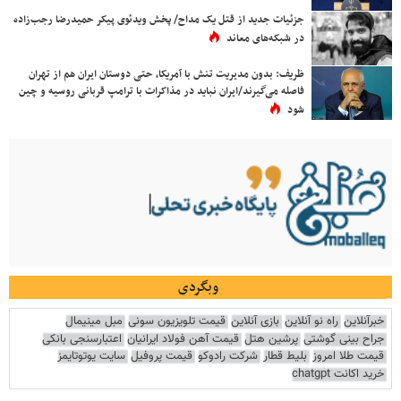
جزئیات جدید از قتل یک مداح/ پخش ویدئوی پیکر حمیدرضا رجب‌زاده
در شبکه‌های معاند
ظریف: بدون مدیریت تنش با آمریکا، حتی دوستان ایران هم از تهران
فاصله می‌گیرند/ایران نباید در مذاکرات با ترامپ قربانی روسیه و چین
شود
وبگردی
خبرآنلاین
راه نو آنلاین
بازی آنلاین
قیمت تلویزیون سونی
مبل مینیمال
جراح بینی گوشتی
پرشین هتل
قیمت آهن فولاد ایرانیان
اعتبارسنجی بانکی
قیمت طلا امروز
بلیط قطار
شرکت رادوکو
قیمت پروفیل
سایت یوتوتایمز
خرید اکانت chatgpt