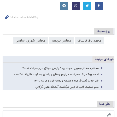
برچسب‌ها
محمد باقر قالیباف
مجلس یازدهم
مجلس شورای اسلامی
خبرهای مرتبط
مخاطب سخنان رهبری، دولت بود / رئیسی موافق طرح صیانت است؟
ادامه پینگ پنگ «صیانت» میان بهارستان و پاستور / سکوت قالیباف شکست
خبر جدید قالیباف درباره مصوبه واردات خودرو در سال ۱۴۰۱
پیام تسلیت قالیباف درپی درگذشت آیت‌الله علوی گرگانی
نظر شما