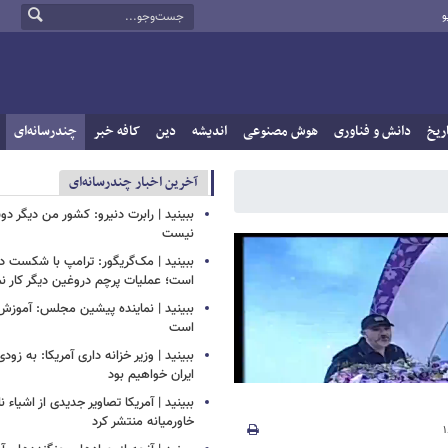
و
ریخ
دانش و فناوری
هوش مصنوعی
اندیشه
دین
کافه خبر
چندرسانه‌ای
آخرین اخبار چندرسانه‌ای
ببینید | رابرت دنیرو: کشور من دیگر 
نیست
ببینید | مک‌گریگور: ترامپ با شکست در
است؛ عملیات پرچم دروغین دیگر کار نم
ببینید | نماینده پیشین مجلس: آموزش
است
ببینید | وزیر خزانه داری آمریکا: به زود
ایران خواهیم بود
ببینید | آمریکا تصاویر جدیدی از اشیاء 
خاورمیانه منتشر کرد