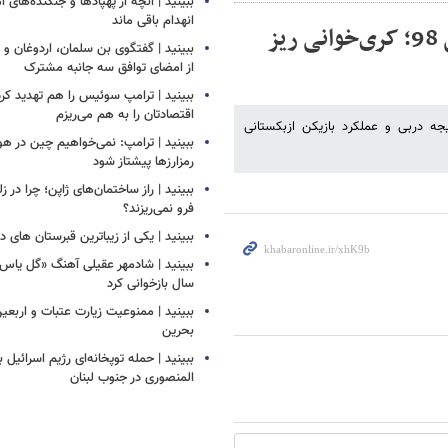
ببینید | آنچه از پهپادها و جنگنده‌های 
انهدام باقی ماند
ببینید | واکنش جالب مهران غفوریان به دربی 98؛ کری‌خوانی ریز
ببینید | گفتگوی بن سلمان، اردوغان 
از امضای توافق سه جانبه مشترک
ببینید | ترامپ سوئیس را هم تهدید کرد
اقتصادتان را به هم می‌ریزم
تیجه دربی و عملکرد بازیکن ازبکستانی
ببینید | ترامپ: نمی‌خواهیم چین در
رمزارزها پیشتاز شود
ببینید | راز ساختمان‌های ژاپن؛ چرا در ز
فرو نمی‌ریزند؟
ببینید | یکی از زیباترین قبرستان های 
سال بازخوانی کرد
ببینید | ممنوعیت زیارت عتبات و اربعی
بحرین
ببینید | حمله توپخانه‌ای رژیم اسرائیل
المنصوری در جنوب لبنان