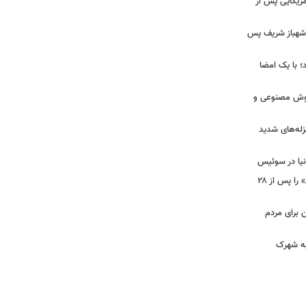
آمریکایی پس از
و شهباز شریف پس
؛ با یک امضا
 هوش مصنوعی و
لزله‌های شدید
دنیا در سوئیس
ببینید | شادمهر عقیلی آهنگ «گل یاس» را پس از ۲۸
ن برای مردم
 به شهرک