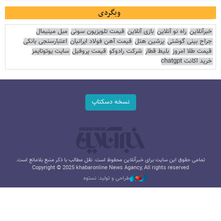
وبگردی
خبرآنلاین
راه نو آنلاین
بازی آنلاین
قیمت تلویزیون سونی
مبل مینیمال
جراح بینی گوشتی
پرشین هتل
قیمت آهن فولاد ایرانیان
اعتبارسنجی بانکی
قیمت طلا امروز
بلیط قطار
شرکت رادوکو
قیمت پروفیل
سایت یوتوتایمز
خرید اکانت chatgpt
نسخه دسکتاپ
تمامی حقوق این سایت برای خبرآنلاین محفوظ است. نقل مطالب با ذکر منبع بلامانع است.
Copyright © 2025 khabaronline News Agancy, All rights reserved
طراحی و تولید: نستوه