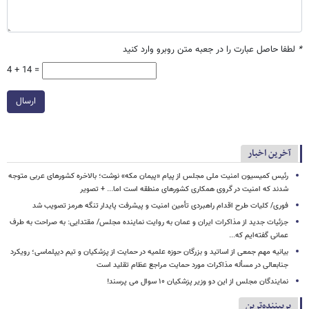
*
لطفا حاصل عبارت را در جعبه متن روبرو وارد کنید
4 + 14 =
ارسال
آخرین اخبار
رئیس کمیسیون امنیت ملی مجلس از پیام «پیمان مکه» نوشت؛ بالاخره کشورهای عربی متوجه
شدند که امنیت در گروی همکاری کشورهای منطقه است اما... + تصویر
فوری/ کلیات طرح اقدام راهبردی تأمین امنیت و پیشرفت پایدار تنگه هرمز تصویب شد
جزئیات جدید از مذاکرات ایران و عمان به روایت نماینده مجلس/ مقتدایی: به صراحت به طرف
عمانی گفته‌ایم که...
بیانیه مهم جمعی از اساتید و بزرگان حوزه علمیه در حمایت از پزشکیان و تیم دیپلماسی؛ رویکرد
جنابعالی در مسأله مذاکرات مورد حمایت مراجع عظام تقلید است
نمایندگان مجلس از این دو وزیر پزشکیان ۱۰ سوال می پرسند!
پربیننده‌ترین