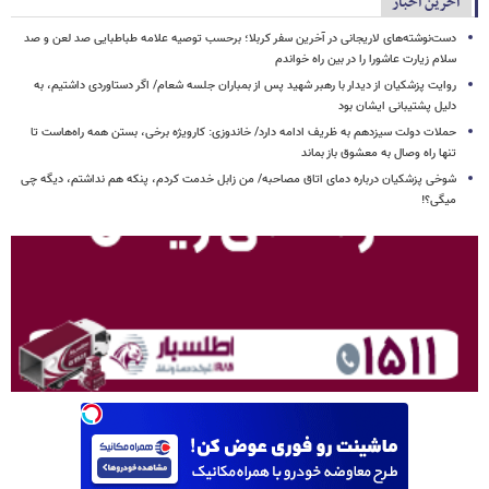
آخرین اخبار
دست‌نوشته‌های لاریجانی در آخرین سفر کربلا؛ برحسب توصیه علامه طباطبایی صد لعن و صد
سلام زیارت عاشورا را در بین راه خواندم
روایت پزشکیان از دیدار با رهبر شهید پس از بمباران جلسه شعام/ اگر دستاوردی داشتیم، به
دلیل پشتیبانی ایشان بود
حملات دولت سیزدهم به ظریف ادامه دارد/ خاندوزی: کارویژه برخی، بستن همه راه‌هاست تا
تنها راه وصال به معشوق باز بماند
شوخی پزشکیان درباره دمای اتاق مصاحبه/ من زابل خدمت کردم، پنکه هم نداشتم، دیگه چی
میگی؟!