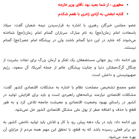
مطهری : از شما بعید بود ،آقای وزیر خارجه
ک
نایه ابطحی به آزادی
زاغری
با طعم شکدم
عضو مجلس خبرگان رهبری با اشاره به فرارسیدن نیمه شعبان گفت: میلاد
باسعادت امام زمان(عج) به نام مبارک سربازان گمنام امام زمان(عج) شناخته
می‌شوند که شاید در این دنیا گمنام باشند ولی در پیشگاه امام عصر(عج) گمنام
نیستند.
وی ادامه داد: روز جهانی مستضعفان یک تفکر و آرمان بزرگ برای نجات بشریت از
چنگال گرگ‌صفتان دنیا و جنایت‌ پیشگان عالم از جمله آمریکا، آل سعود، رژیم
صهیونیستی و داعش است.
عضو مجمع تشخیص مصلحت نظام با اشاره به مشکلات اقتصادی کشور گفت:
مشکلات اقتصادی نیازمند برنامه‌های راهبردی است و باید برای افزایش تولید در
کشور در راستای بهبود وضعیت اقتصادی و معیشت جامعه تلاش کرد و به طور
قطع با حذف و اضافه صفر از پول ملی مشکل اقتصادی کشور حل نمی‌شود.
وی ادامه داد: باید در یک دهه پیش رو، با کار و تلاش باید تولید ناخص کشور به
دو برابر فعلی رسیده باشد که به قطع، با تحقق این مهم همه مردم از مزایای آن
بهره مند می‌شود.