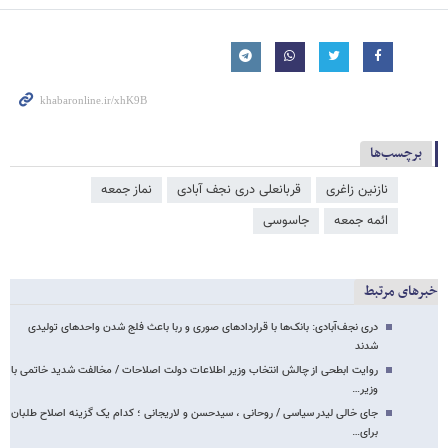
برچسب‌ها
نازنین زاغری
قربانعلی دری نجف آبادی
نماز جمعه
ائمه جمعه
جاسوسی
خبرهای مرتبط
دری نجف‌آبادی: بانک‌ها با قراردادهای صوری و ربا باعث فلج شدن واحدهای تولیدی
شدند
روایت ابطحی از چالش انتخاب وزیر اطلاعات دولت اصلاحات / مخالفت شدید خاتمی با
وزیر…
جای خالی لیدر سیاسی / روحانی ، سیدحسن و لاریجانی ؛ کدام یک گزینه اصلاح طلبان
برای…