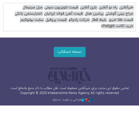
خبرآنلاین
راه نو آنلاین
بازی آنلاین
قیمت تلویزیون سونی
مبل مینیمال
جراح بینی گوشتی
پرشین هتل
قیمت آهن فولاد ایرانیان
اعتبارسنجی بانکی
قیمت طلا امروز
بلیط قطار
شرکت رادوکو
قیمت پروفیل
سایت یوتوتایمز
خرید اکانت chatgpt
نسخه دسکتاپ
تمامی حقوق این سایت برای خبرآنلاین محفوظ است. نقل مطالب با ذکر منبع بلامانع است.
Copyright © 2025 khabaronline News Agancy, All rights reserved
طراحی و تولید: نستوه