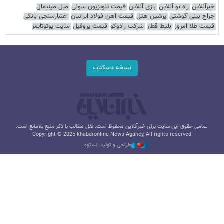
خبرآنلاین
راه نو آنلاین
بازی آنلاین
قیمت تلویزیون سونی
مبل مینیمال
جراح بینی گوشتی
پرشین هتل
قیمت آهن فولاد ایرانیان
اعتبارسنجی بانکی
قیمت طلا امروز
بلیط قطار
شرکت رادوکو
قیمت پروفیل
سایت یوتوتایمز
نسخه دسکتاپ
تمامی حقوق این سایت برای خبرآنلاین محفوظ است. نقل مطالب با ذکر منبع بلامانع است.
Copyright © 2025 khabaronline News Agancy, All rights reserved
طراحی و تولید: نستوه