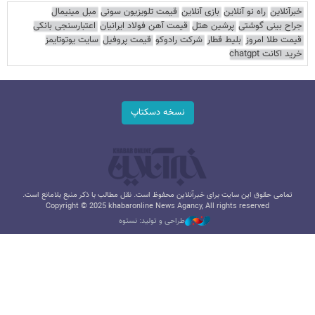
خبرآنلاین
راه نو آنلاین
بازی آنلاین
قیمت تلویزیون سونی
مبل مینیمال
جراح بینی گوشتی
پرشین هتل
قیمت آهن فولاد ایرانیان
اعتبارسنجی بانکی
قیمت طلا امروز
بلیط قطار
شرکت رادوکو
قیمت پروفیل
سایت یوتوتایمز
خرید اکانت chatgpt
نسخه دسکتاپ
تمامی حقوق این سایت برای خبرآنلاین محفوظ است. نقل مطالب با ذکر منبع بلامانع است.
Copyright © 2025 khabaronline News Agancy, All rights reserved
طراحی و تولید: نستوه