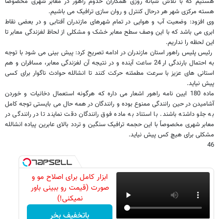
هستیم که با تلاش شبانه روزی همکاران خدوم راهور در معابر شهری مخصوصاً
هسته مرکزی شهر هر درحال کنترل و روان سازی ترافیک می باشیم.
وی افزود: وضعیت آب و هوایی در تمام شهرهای مازندران آفتابی و در بعضی نقاط
ابری می باشد که با این وصف سطح معابر خشک و مشکلی از لحاظ لغزندگی معابر تا
این لحظه را نداریم.
رئیس پلیس راهور استان مازندران در ادامه تصریح کرد: پیش بینی می شود با توجه
به احتمال بارندگی ار 24 ساعت آینده و در نتیجه آن لغزندگی معابر، مسافران و هم
استانی های عزیز با سرعت مطمئنه حرکت کنند تا انشالله حوادث ناگوار برای کسی
پیش نیاید.
ماده 180 ایین نامه راهور اشعار می داره که هرگونه استعمال دخانیات و خوردن
آشامیدن در حین رانندگی ممنوع بوده و رانندگان در همه حال می بایستی توجه کامل
به جلو داشته باشند. با استناد به ماده فوق رانندگان دقت نمایند تا در رانندگی در
معابر شهری مخصوصاً با این حجمه ترافیک سنگین و تردد بالای عابرین پیاده انشالله
مشکلی برای هیچ کس پیش نیاید.
46
ابزار کامل برای اصلاح مو و
صورت (قیمت رو ببینی باور
نمیکنی!)
باتخفیف بخر