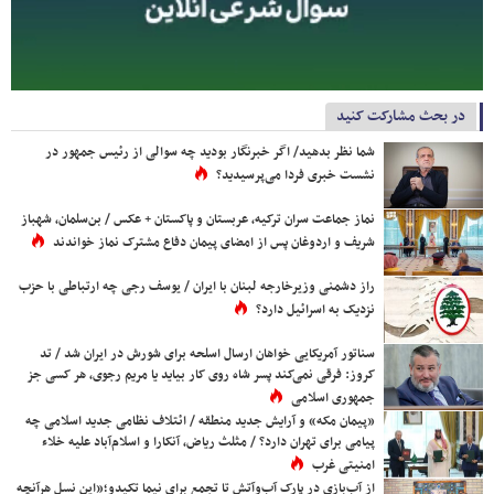
در بحث مشارکت کنید
شما نظر بدهید/ اگر خبرنگار بودید چه سوالی از رئیس جمهور در
نشست خبری فردا می‌پرسیدید؟
نماز جماعت سران ترکیه، عربستان و پاکستان + عکس / بن‌سلمان، شهباز
شریف و اردوغان پس از امضای پیمان دفاع مشترک نماز خواندند
راز دشمنی وزیرخارجه لبنان با ایران / یوسف رجی چه ارتباطی با حزب
نزدیک به اسرائیل دارد؟
سناتور آمریکایی خواهان ارسال اسلحه برای شورش در ایران شد / تد
کروز: فرقی نمی‌کند پسر شاه روی کار بیاید یا مریم رجوی، هر کسی جز
جمهوری اسلامی
«پیمان مکه» و آرایش جدید منطقه / ائتلاف نظامی جدید اسلامی چه
پیامی برای تهران دارد؟ / مثلث ریاض، آنکارا و اسلام‌آباد علیه خلاء
امنیتی غرب
از آب‌بازی در پارک آب‌وآتش تا تجمع برای نیما تکیدو؛«این نسل هرآنچه