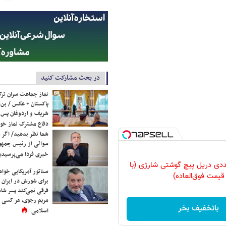
در بحث مشارکت کنید
نماز جماعت سران ترک
پاکستان + عکس / بن‌س
شریف و اردوغان پس ا
دفاع مشترک نماز خوا
شما نظر بدهید/ اگر خ
سوالی از رئیس جمه
خبری فردا می‌پرسیدی
وعه 47 عددی دریل پیچ گوشتی شارژی‌ (با
سناتور آمریکایی خواه
قیمت فوق‌العاده)
برای شورش در ایران 
فرقی نمی‌کند پسر شاه 
مریم رجوی، هر کسی 
باتخفیف بخر
اسلامی