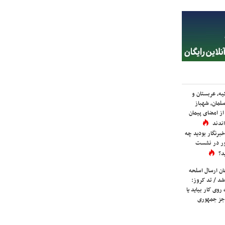
یه، عربستان و
لمان، شهباز
ز امضای پیمان
ندند
برنگار بودید چه
ور در نشست
د؟
ان ارسال اسلحه
شد / تد کروز:
روی کار بیاید یا
جز جمهوری