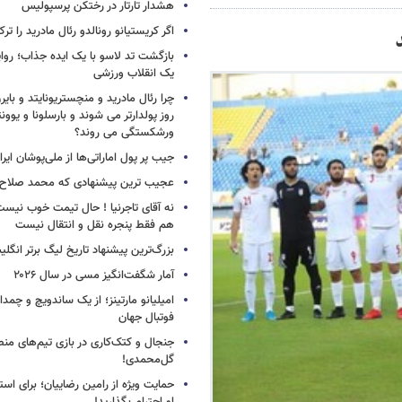
هشدار تارتار در رختکن پرسپولیس
اگر کریستیانو رونالدو رئال مادرید را ترک
بازگشت تد لاسو با یک ایده جذاب؛ روای
یک انقلاب ورزشی
چرا رئال مادرید و منچستریونایتد و بای
روز پولدارتر می شوند و بارسلونا و ی
ورشکستگی می روند؟
جیب پر پول اماراتی‌ها از ملی‌پوشان ایرا
عجیب ترین پیشنهادی که محمد صلاح ر
نه آقای تاجرنیا ! حال تیمت خوب نی
هم فقط پنجره نقل و انتقال نیست
بزرگ‌ترین پیشنهاد تاریخ لیگ برتر انگل
آمار شگفت‌انگیز مسی در سال ۲۰۲۶
امیلیانو مارتینز؛ از یک ساندویچ و چمد
فوتبال جهان
جنجال و کتک‌کاری در بازی تیم‌های منص
گل‌محمدی!
حمایت ویژه از رامین رضاییان؛ برای است