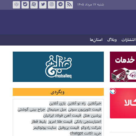
شنبه ۱۷ مرداد ۱۴۰۵
انتشارات
وبلاگ
استان‌ها
وبگردی
خبرآنلاین
راه نو آنلاین
بازی آنلاین
قیمت تلویزیون سونی
مبل مینیمال
جراح بینی گوشتی
پرشین هتل
قیمت آهن فولاد ایرانیان
اعتبارسنجی بانکی
قیمت طلا امروز
بلیط قطار
شرکت رادوکو
قیمت پروفیل
سایت یوتوتایمز
خرید اکانت chatgpt