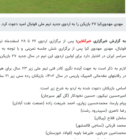
مهدی مهدوی‌کیا ۲۷ بازیکن را به اردوی جدید تیم ملی فوتبال امید دعوت کرد.
به گزارش خبرگزاری
خبرآنلاین
؛
فوتبال، مهدی مهدوی کیا پس از برگزاری شش جلسه تمرینی و با توجه به لی
سراسر ایران در اختیار دارد برای اولین اردوی این تیم در سال جدید ۲۷ بازیکن را به این اردو دعوت کرد.
لازم به ذکر است به جهت آیند
در رقابتهای مقدماتی المپیک پاریس در سال ۱۴۰۲، بازیکنان رده سنی زیر ۲۱ سال به اردوی پیش رو دعوت شده اند.
اسامی بازیکنان دعوت شده به اردو به شرح زیر است:
امیرحسین نیکپور، حسین نخودکار (گل گهر سیرجان)
پیام پارسا، محمدحسین زواری، احمد شریعت زاده (صنعت نفت آبادان)
رضا ناصری (سپیدرود رشت)
سامان فلاح (پیکان)
محمد قربانی (نساجی قائمشهر)
محمدامین حزباوی، علیرضا باویه (فولاد خوزستان)