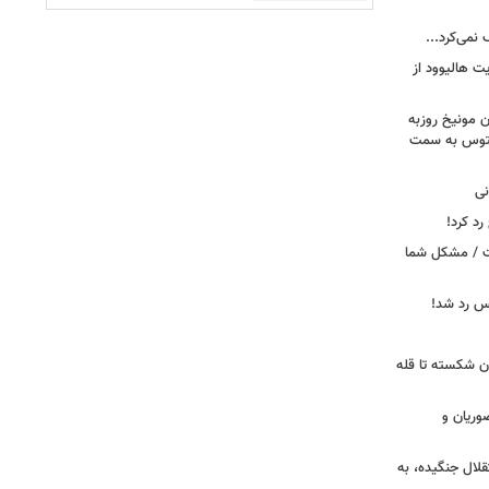
 نمی‌کرد...
ت هالیوود از
رن مونیخ روزبه
وونتوس به سمت
نی
د کرد!
ست / مشکل شما
یس رد شد!
ان شکسته تا قله
وریان و
قلال جنگیده، به