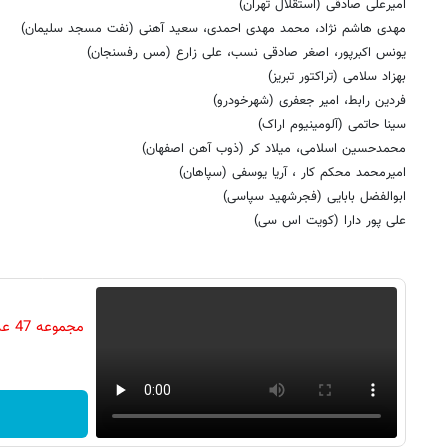
امیرعلی صادقی (استقلال تهران)
مهدی هاشم نژاد، محمد مهدی احمدی، سعید آهنی (نفت مسجد سلیمان)
یونس اکبرپور، اصغر صادقی نسب، علی زارع (مس رفسنجان)
بهزاد سلامی (تراکتور تبریز)
فردین رابط، امیر جعفری (شهرخودرو)
سینا حاتمی (آلومینیوم اراک)
محمدحسین اسلامی، میلاد کر (ذوب آهن اصفهان)
امیرمحمد محکم کار ، آریا یوسفی (سپاهان)
ابوالفضل بابایی (فجرشهید سپاسی)
علی پور دارا (کویت اس سی)
مجم