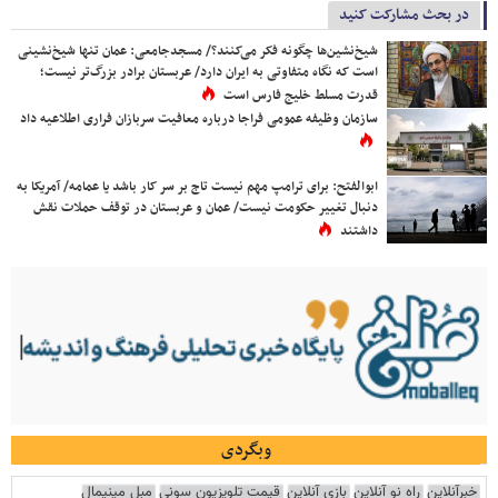
در بحث مشارکت کنید
شیخ‌نشین‌ها چگونه فکر می‌کنند؟/ مسجدجامعی: عمان تنها شیخ‌نشینی
است که نگاه متفاوتی به ایران دارد/ عربستان برادر بزرگ‌تر نیست؛
قدرت مسلط خلیج فارس است
سازمان وظیفه عمومی فراجا درباره معافیت سربازان فراری اطلاعیه داد
ابوالفتح: برای ترامپ مهم نیست تاج بر سر کار باشد یا عمامه/ آمریکا به
دنبال تغییر حکومت نیست/ عمان و عربستان در توقف حملات نقش
داشتند
وبگردی
خبرآنلاین
راه نو آنلاین
بازی آنلاین
قیمت تلویزیون سونی
مبل مینیمال