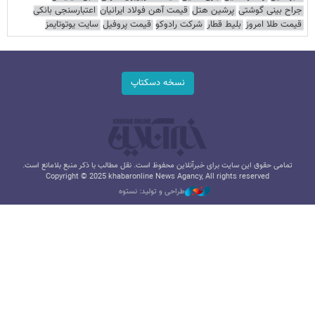
جراح بینی گوشتی
پرشین هتل
قیمت آهن فولاد ایرانیان
اعتبارسنجی بانکی
قیمت طلا امروز
بلیط قطار
شرکت رادوکو
قیمت پروفیل
سایت یوتوتایمز
نسخه دسکتاپ
تمامی حقوق این سایت برای خبرآنلاین محفوظ است. نقل مطالب با ذکر منبع بلامانع است.
Copyright © 2025 khabaronline News Agancy, All rights reserved
طراحی و تولید: نستوه