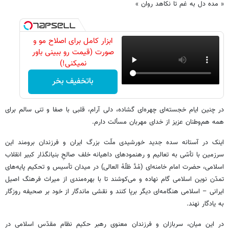
« مده دل به غم تا نکاهد روان »
ابزار کامل برای اصلاح مو و
صورت (قیمت رو ببینی باور
نمیکنی!)
باتخفیف بخر
در چنین ایام خجسته‌ای چهره‌ای گشاده، دلی آرام، قلبی با صفا و تنی سالم برای
همه هم‌وطنان عزیز از خدای مهربان مسألت دارم.
اینک در آستانه سده جدید خورشیدی ملّت بزرگ ایران و فرزندان برومند این
سرزمین با تأسّی به تعالیم و رهنمودهای داهیانه خلف صالحِ بنیانگذار کبیر انقلاب
اسلامی، حضرت امام خامنه‌ای (مُدَّ ظلّهُ العالی) در میدان تأسیس و تحکیم پایه‌های
تمدّن نوین اسلامی گام نهاده و می‌کوشند تا با بهره‌مندی از میراث فرهنگ اصیل
ایرانی – اسلامی هنگامه‌ای دیگر برپا کنند و نقشی ماندگار از خود بر صحیفه روزگار
به یادگار نهند.
در این میان، سربازان و فرزندان معنوی رهبر حکیم نظام مقدّس اسلامی در