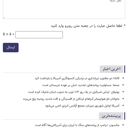
*
لطفا حاصل عبارت را در جعبه متن روبرو وارد کنید
8 + 4 =
ارسال
آخرین اخبار
کانادا دو مظنون تیراندازی در نزدیکی کنسولگری آمریکا را بازداشت کرد
صنعا: مسئولیت پیامدهای تشدید تنش بر عهده عربستان است
یونیفل: ارتش اسرائیل در یک روز ۱۱۳ توپ به جنوب لبنان شلیک کرده است
ملوانان ناو هواپیمابر آبراهام لینکلن از افسردگی و افت شدید روحیه رنج می‌برند
آمریکا اوایل شهریور میزبان مجمع آژانس انرژی اتمی می‌شود
پربیننده‌ترین
جانسون: ترامپ از پیامدهای جنگ با ایران برای آمریکایی‌ها آگاه است