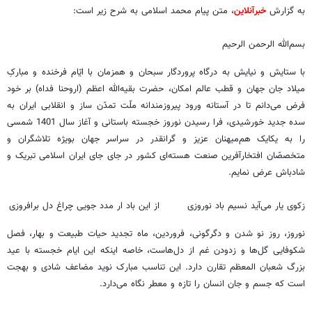
به گزارش
خبرآنلاین
، متن پیام محمد اسلامی به شرح زیر است:
بسم‌الله الرحمن الرحیم
با ستایش و نیایش به درگاه پروردگار سبحان و همزمان با ایّام فرخنده و مبارکِ
میلاد جان جهان و قطب عالم امکان، حضرت بقیه‌الله اعظم (اروحنا فداه) بر خود
فرض می‌دانم تا در آستانه ورود پیروزمندانه ملّت تمدّن ساز و انقلابی ایران به
سده جدید خورشیدی، فرا رسیدن نوروز خجسته باستانی و آغاز سال 1401 شمسی
را به یکایک هم‌میهنان عزیز و گرانقدر در سراسر جهان بویژه تلاشگران و
متخصصّان افتخارآفرین صنعت هسته‌ای کشور در جای جای ایران اسلامی تبریک و
شادباش عرض نمایم.
زکوی یار می‌آید نسیم باد نوروزی از این باد ار مدد جویی چراغ دل برافروزی
نوروز، روز نو شدن و دگرگونی، فروردین، ماه تجدید حیات طبیعت و بهار، فصل
شکوفایی گل‌ها و زدودن غم از دل‌هاست، خاصه اینکه این ایام خجسته با عید
بزرگ شعبان المعظم تقارن دارد. این تناسب مبارک نوید مضاعف شادی و بهجت
است که جسم و جان انسان را تازه و معطر نگاه می‌دارد.