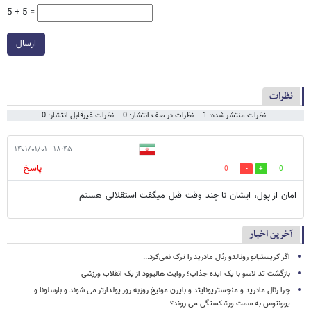
5 + 5 =
ارسال
نظرات
نظرات منتشر شده: 1
نظرات در صف انتشار: 0
نظرات غیرقابل انتشار: 0
۱۸:۴۵ - ۱۴۰۱/۰۱/۰۱
پاسخ
0
0
امان از پول، ایشان تا چند وقت قبل میگفت استقلالی هستم
آخرین اخبار
اگر کریستیانو رونالدو رئال مادرید را ترک نمی‌کرد...
بازگشت تد لاسو با یک ایده جذاب؛ روایت هالیوود از یک انقلاب ورزشی
چرا رئال مادرید و منچستریونایتد و بایرن مونیخ روزبه روز پولدارتر می شوند و بارسلونا و
یوونتوس به سمت ورشکستگی می روند؟