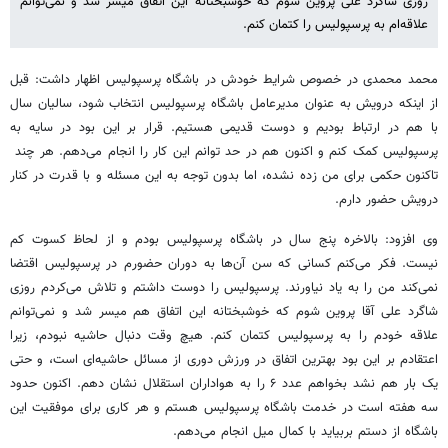
روزی شاگرد علی پروین شوم که خوشبختانه این اتفاق میسر شد و نمی‌توانم
علاقه‌ام به پرسپولیس را کتمان کنم.
محمد محمدی در خصوص شرایط خودش در باشگاه پرسپولیس اظهار داشت: قبل
از اینکه درویش به عنوان مدیرعامل باشگاه پرسپولیس انتخاب شود، سالیان سال
با هم در ارتباط بودیم و دوست قدیمی هستیم. قرار بر این بود در سایه به
پرسپولیس کمک کنم و اکنون هم در حد توانم این کار را انجام می‌دهم. هر چند
تاکنون حکمی برای من زده نشده، اما بدون توجه به این مسئله و با قدرت در کنار
درویش حضور دارم.
وی افزود: بالاخره پنج سال در باشگاه پرسپولیس بودم و از لحاظ کسوت کم
نیست. فکر می‌کنم کسانی که سن آن‌ها به دوران حضورم در پرسپولیس اقتضا
نمی‌کند من را به یاد نیاورند. پرسپولیس را دوست داشتم و تلاش می‌کردم روزی
شاگرد علی آقا پروین شوم که خوشبختانه این اتفاق هم میسر شد و نمی‌توانم
علاقه خودم را به پرسپولیس کتمان کنم. هیچ وقت دنبال حاشیه نبودم، زیرا
اعتقادم بر این بود بهترین اتفاق در ورزش دوری از مسائل حاشیه‌ای است، و حتی
یک بار هم نشد بخواهم عدد ۶ را به هواداران استقلال نشان دهم. اکنون حدود
سه هفته است در خدمت باشگاه پرسپولیس هستم و هر کاری برای موفقیت این
باشگاه از دستم بربیاید با کمال میل انجام می‌دهم.