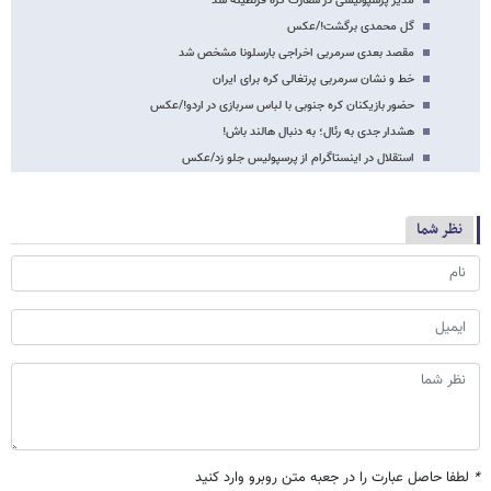
مدیر پرسپولیسی در سفارت کره قرنطینه شد
گل محمدی برگشت!/عکس
مقصد بعدی سرمربی اخراجی بارسلونا مشخص شد
خط و نشان سرمربی پرتغالی کره برای ایران
حضور بازیکنان کره جنوبی با لباس سربازی در اردو!/عکس
هشدار جدی به رئال؛ به دنبال هالند باش!
استقلال در اینستاگرام از پرسپولیس جلو زد/عکس
نظر شما
*
لطفا حاصل عبارت را در جعبه متن روبرو وارد کنید