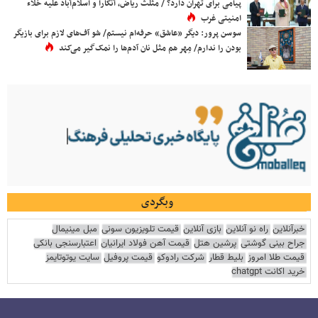
پیامی برای تهران دارد؟ / مثلث ریاض، آنکارا و اسلام‌آباد علیه خلاء
امنیتی غرب
سوسن پرور: دیگر «عاشق» حرفه‌ام نیستم/ شو آف‌های لازم برای بازیگر
بودن را ندارم/ مِهر هم مثل نان آدم‌ها را نمک‌گیر می‌کند
وبگردی
خبرآنلاین
راه نو آنلاین
بازی آنلاین
قیمت تلویزیون سونی
مبل مینیمال
جراح بینی گوشتی
پرشین هتل
قیمت آهن فولاد ایرانیان
اعتبارسنجی بانکی
قیمت طلا امروز
بلیط قطار
شرکت رادوکو
قیمت پروفیل
سایت یوتوتایمز
خرید اکانت chatgpt