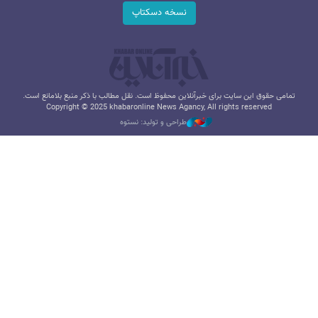
نسخه دسکتاپ
تمامی حقوق این سایت برای خبرآنلاین محفوظ است. نقل مطالب با ذکر منبع بلامانع است.
Copyright © 2025 khabaronline News Agancy, All rights reserved
طراحی و تولید: نستوه