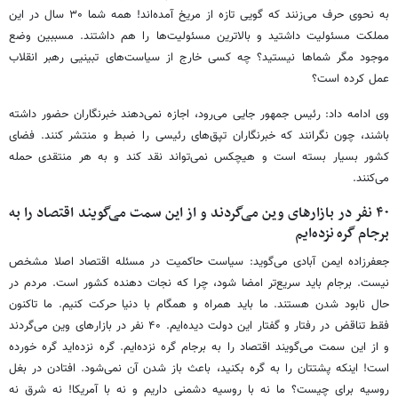
به نحوی حرف می‌زنند که گویی تازه از مریخ آمده‌اند! همه شما ۳۰ سال در این
مملکت مسئولیت داشتید و بالاترین مسئولیت‌ها را هم داشتند. مسببین وضع
موجود مگر شماها نیستید؟ چه کسی خارج از سیاست‌های تبینیی رهبر انقلاب
عمل کرده است؟
وی ادامه داد: رئیس جمهور جایی می‌رود، اجازه نمی‌دهند خبرنگاران حضور داشته
باشند، چون نگرانند که خبرنگاران تپق‌های رئیسی را ضبط و منتشر کنند. فضای
کشور بسیار بسته است و هیچکس نمی‌تواند نقد کند و به هر منتقدی حمله
می‌کنند.
۴۰ نفر در بازارهای وین می‌گردند و از این سمت می‌گویند اقتصاد را به
برجام گره نزده‌ایم
جعفرزاده ایمن آبادی می‌گوید: سیاست حاکمیت در مسئله اقتصاد اصلا مشخص
نیست. برجام باید سریع‌تر امضا شود، چرا که نجات دهنده کشور است. مردم در
حال نابود شدن هستند. ما باید همراه و همگام با دنیا حرکت کنیم. ما تاکنون
فقط تناقض در رفتار و گفتار این دولت دیده‌ایم. ۴۰ نفر در بازارهای وین می‌گردند
و از این سمت می‌گویند اقتصاد را به برجام گره نزده‌ایم. گره نزده‌اید گره خورده
است! اینکه پشتتان را به گره بکنید، باعث باز شدن آن نمی‌شود. افتادن در بغل
روسیه برای چیست؟ ما نه با روسیه دشمنی داریم و نه با آمریکا! نه شرق نه