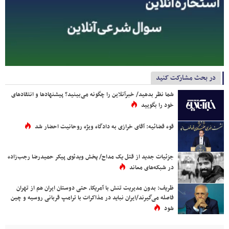
در بحث مشارکت کنید
شما نظر بدهید/ خبرآنلاین را چگونه می‌بینید؟ پیشنهادها و انتقادهای
خود را بگویید
قوه قضائیه: آقای خرازی به دادگاه ویژه روحانیت احضار شد
جزئیات جدید از قتل یک مداح/ پخش ویدئوی پیکر حمیدرضا رجب‌زاده
در شبکه‌های معاند
ظریف: بدون مدیریت تنش با آمریکا، حتی دوستان ایران هم از تهران
فاصله می‌گیرند/ایران نباید در مذاکرات با ترامپ قربانی روسیه و چین
شود