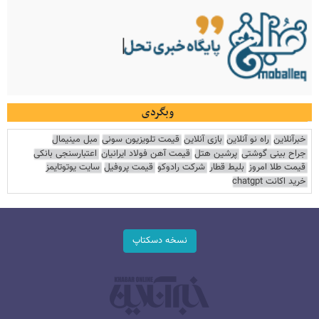
وبگردی
خبرآنلاین
راه نو آنلاین
بازی آنلاین
قیمت تلویزیون سونی
مبل مینیمال
جراح بینی گوشتی
پرشین هتل
قیمت آهن فولاد ایرانیان
اعتبارسنجی بانکی
قیمت طلا امروز
بلیط قطار
شرکت رادوکو
قیمت پروفیل
سایت یوتوتایمز
خرید اکانت chatgpt
نسخه دسکتاپ