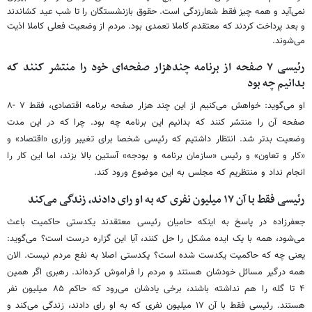
نمی‌آید و همه چیز فقط شعارزدگی است. حقوق بازنشستگان را تا شب عید کشاندند
و بعد پرداخت کردند که معتقدم کاملا تعمدی بود. مردم از وضعیت فعلی کاملا اذیت
می‌شوند.
رئیسی ۷ صفحه از برنامه چندهزار صفحه‌ای خود را منتشر کنند که
بدانیم چه بود
او می‌گوید: خواهش می‌کنیم از این چند هزار صفحه برنامه اقتصادی، فقط ۷ -۸
صفحه آن را منتشر کنند که بدانیم این برنامه چه بود. چرا که در این مدت
وضعیت بدتر شد. انتظار داشتیم که رئیسی شخصا برای تغییر وزاری «اقتصاد» و
«کار و تعاون» و رئیس «سازمان برنامه و بودجه» آستین بالا بزند، اما این کار را
انجام نداد و منتظریم که مجلس به این موضوع ورود کند.
رئیسی فقط با آن ۱۷ میلیون نفری که به او رای دادند، زندگی می‌کند
جعفرزاده در پاسخ به اینکه حامیان رئیسی معتقدند یکدستی حاکمیت باعث
می‌شود، همه با یک ایده مشکل را حل کنند، آیا این گزاره درست است؟ می‌گوید:
یعنی چه که حاکمیت یکدست شده است؟ یکدستی اصلا به نفع مردم نیست. الان
همه درگیر مسائل خودشان هستند و مردم را فراموش کرده‌اند. رهبری اگر همین
۴ تا گله را هم نداشته باشند، برخی یادشان می‌رود که حاکم ۸۵ میلیون نفر
هستند. رئیسی فقط با آن ۱۷ میلیون نفری که به او رای دادند، زندگی می‌کند و