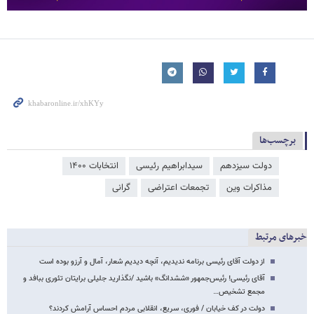
برچسب‌ها
دولت سیزدهم
سیدابراهیم رئیسی
انتخابات ۱۴۰۰
مذاکرات وین
تجمعات اعتراضی
گرانی
خبرهای مرتبط
از دولت آقای رئیسی برنامه ندیدیم، آنچه دیدیم شعار، آمال و آرزو بوده است
آقای رئیسی! رئیس‌جمهور «ششدانگ» باشید /نگذارید جلیلی برایتان تئوری ببافد و
مجمع تشخیص…
دولت در کف خیابان / فوری، سریع، انقلابی مردم احساس آرامش کردند؟