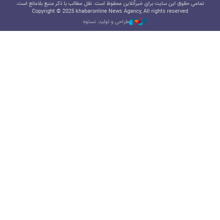
تمامی حقوق این سایت برای خبرآنلاین محفوظ است. نقل مطالب با ذکر منبع بلامانع است.
Copyright © 2025 khabaronline News Agancy, All rights reserved
طراحی و تولید: نستوه