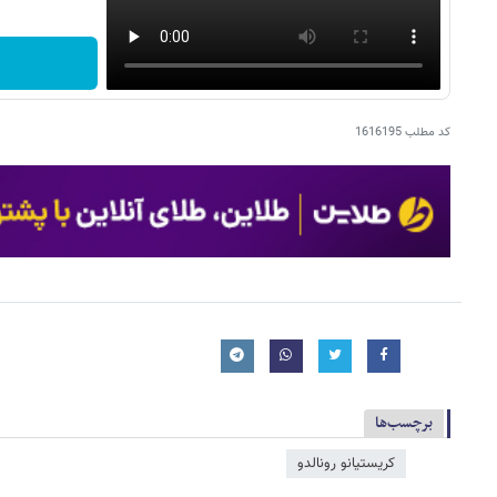
کد مطلب
1616195
برچسب‌ها
کریستیانو رونالدو