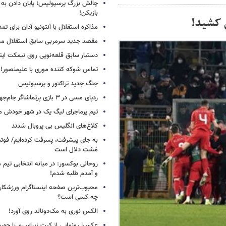
چالش بزرگ پرسپولیس؛ پایان دادن به 
بازیکن!
 کشید!
مذاکره استقلال با آنتونیو آدان برای تمد
مقصد جدید سرمربی سابق استقلال
دستیار سابق قلعه‌نویی روی نیمکت ایتال
تماس شوکه کننده موری با علیمنصور!
جنگ جدید تراکتور و پرسپولیس
ردپای مسی در ۳ بازی پرتماشاگر جام‌جهانی!
تیم پرماجرای لیگ یک در شهر خودش ما
کلاغ‌های انگلیس بی پروبال شدند
به جای پیشرفت، پسرفت کرده‌ایم/ فوت
مُشت دلال است
روحانی بوکسور: در میانه انتخابی تیم 
و آمدم طلبه شدم!
محبوب‌ترین صفحه اینستاگرام ورزشکاران
چه کسی است؟
الکس نوری به مک‌دونالد روی آورد!
عکس| رونمایی از کیت زیبای رم با چهره