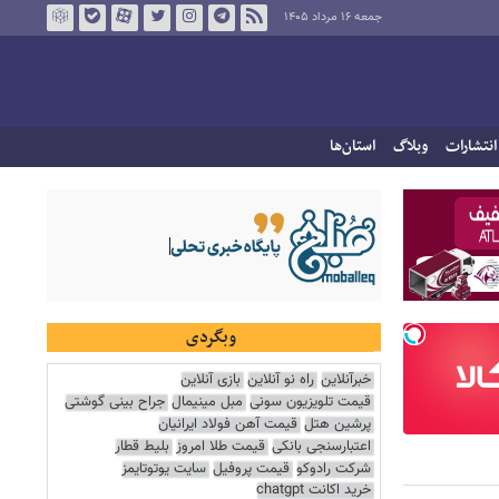
جمعه ۱۶ مرداد ۱۴۰۵
انتشارات
وبلاگ
استان‌ها
وبگردی
خبرآنلاین
راه نو آنلاین
بازی آنلاین
قیمت تلویزیون سونی
مبل مینیمال
جراح بینی گوشتی
پرشین هتل
قیمت آهن فولاد ایرانیان
اعتبارسنجی بانکی
قیمت طلا امروز
بلیط قطار
شرکت رادوکو
قیمت پروفیل
سایت یوتوتایمز
خرید اکانت chatgpt