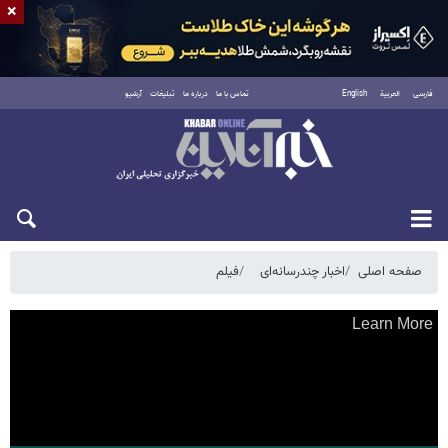
×
فارسی
العربية
English
تماس با ما
درباره ما
تبلیغات
آرشیو
پنجشنبه ۱۵ مرداد ۱۴۰۵
صفحه اصلی
اخبار چندرسانه‌ای
فیلم