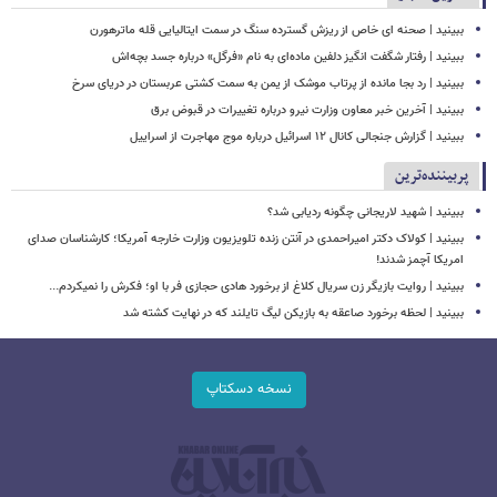
ببینید | صحنه ای خاص از ریزش گسترده سنگ در سمت ایتالیایی قله ماترهورن
ببینید | رفتار شگفت انگیز دلفین ماده‌ای به نام «فرگل» درباره جسد بچه‌اش
ببینید | رد بجا مانده از پرتاب موشک از یمن به سمت کشتی‌ عربستان در دریای سرخ
ببینید | آخرین خبر معاون وزارت نیرو درباره تغییرات در قبوض برق
ببینید | گزارش جنجالی کانال ۱۲ اسرائیل درباره موج مهاجرت از اسراییل
پربیننده‌ترین
ببینید | شهید لاریجانی چگونه ردیابی شد؟
ببینید | کولاک دکتر امیراحمدی در آنتن زنده تلویزیون وزارت خارجه آمریکا؛ کارشناسان صدای
امریکا آچمز شدند!
ببینید | روایت بازیگر زن سریال کلاغ از برخورد هادی حجازی فر با او؛ فکرش را نمیکردم...
ببینید | لحظه برخورد صاعقه به بازیکن لیگ تایلند که در نهایت کشته شد
نسخه دسکتاپ