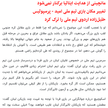
مانچینی از هدایت ایتالیا برکنار نمی‌شود
تغییر مکان بازی تیم ملی امید - پرسپولیس
خلیل‌زاده اردوی تیم ملی را ترک کرد
او با تعجب گفت: این موضوع را نمی‌دانم که چرا فقط در بازی مقابل کره جنوبی
لقب بازی بزرگ می‌دهید، اگر یادتان باشد بازی مقابل عراق و بحرین در مرحله قبل
هم بازی‌های مهم و بزرگی بودند. پس از صعود به جام جهانی توقع‌ها بالا رفته،
خوشحالم که این اتفاق رخ داده و انتقادات هم طبیعی است‌. با آغوش باز انتقادها
را گوش می دهم، اما در مجموع از روندی که طی کرده‌ایم راضی هستم.
سرمربی تیم ملی در خصوص غایبان لبنان در بازی فردا و دردسرساز شدن این تیم
در بازی رفت برای ایران گفت: برای تیم لبنان احترام زیادی قائلیم، در عین حال
می‌دانیم تیم باکیفیت‌تری نسبت به لبنان داریم. از بازیکنانم می‌خواهم که با جدیت
تمام در این بازی وارد شوند. اگر حریف را دست کم بگیریم یا فکر کنیم برتر
هستیم، ممکن است کار گره بخورد. بازیکنان را از نظر کیفی می‌توان تقسیم کرد،
اما نبود بازیکنانی مثل طارمی و آزمون تاثیرگذار است.
اسکوچیچ درباره جوانگرایی در بازی فردا با توجه به غیبت چند بازیکن لبنان گفت:
مطمئن هستید که بازیکنان تاثیرگذار لبنان غایب خواهند بود؟ خیلی سخت بود که