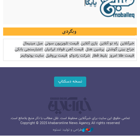
وبگردی
خبرآنلاین
راه نو آنلاین
بازی آنلاین
قیمت تلویزیون سونی
مبل مینیمال
جراح بینی گوشتی
پرشین هتل
قیمت آهن فولاد ایرانیان
اعتبارسنجی بانکی
قیمت طلا امروز
بلیط قطار
شرکت رادوکو
قیمت پروفیل
سایت یوتوتایمز
نسخه دسکتاپ
تمامی حقوق این سایت برای خبرآنلاین محفوظ است. نقل مطالب با ذکر منبع بلامانع است.
Copyright © 2025 khabaronline News Agancy, All rights reserved
طراحی و تولید: نستوه