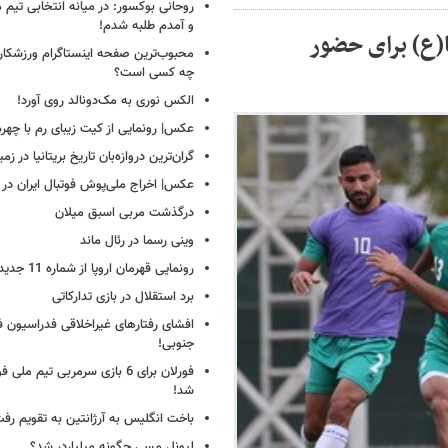
روحانی بوکسور: در میانه انتخابی تیم 
و آمدم طلبه شدم!
 رضا(ع) برای حضور
محبوب‌ترین صفحه اینستاگرام ورزشکاران
چه کسی است؟
الکس نوری به مک‌دونالد روی آورد!
عکس| رونمایی از کیت زیبای رم با چهره
گران‌ترین دروازه‌بان تاریخ بریتانیا در زم
عکس| اخراج ملی‌پوش فوتبال ایران در 12 دقیقه!
درگذشت مربی اسبق میلان
وینی رسما در رئال ماند
رونمایی قهرمان اروپا از شماره 11 جدید
برد استقلال در بازی تدارکاتی
افشای رفتارهای غیراخلاقی فدراسیون فو
جنوبی!
فورلان برای 6 بازی سرمربی تیم مل
شد!
باخت انگلیس به آرژانتین به تقویم رفت
لیونل مسی چگونه میلیاردر شد؟