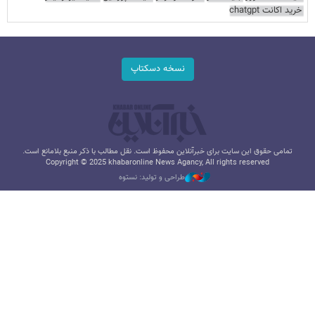
خرید اکانت chatgpt
نسخه دسکتاپ
تمامی حقوق این سایت برای خبرآنلاین محفوظ است. نقل مطالب با ذکر منبع بلامانع است.
Copyright © 2025 khabaronline News Agancy, All rights reserved
طراحی و تولید: نستوه