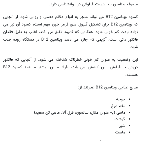
مصرف ویتامین ب اهمیت فراوانی در روانشناسی دارد.
کمبود ویتامین B12 می تواند منجر به انواع علائم عصبی و روانی شود. از آنجایی
که ویتامین B12 برای تشکیل گلبول های قرمز خون مهم است، کمبود آن نیز می
تواند باعث کم خونی شود. هنگامی که کمبود اتفاق می افتد، اغلب به دلیل فقدان
فاکتور ذاتی است: آنزیمی که اجازه می دهد ویتامین B12 در دستگاه روده جذب
شود.
این وضعیت به عنوان کم خونی خطرناک شناخته می شود. از آنجایی که فاکتور
درونی با افزایش سن کاهش می یابد، افراد مسن بیشتر مستعد کمبود B12
هستند.
منابع غذایی ویتامین B12 عبارتند از:
جوجه
تخم مرغ
ماهی (به عنوان مثال، سالمون، قزل آلا، ماهی تن سفید)
گوشت
شیر
ماست