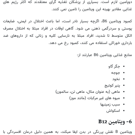
دوپامین لازم است. بسیاری از پزشکان تغذیه گرای معتقدند که اکثر رژیم های
غذایی مقادیر بهینه این ویتامین را تامین نمی کنند.
کمبود ویتامین B6، اگرچه بسیار نادر است، اما باعث اختلال در ایمنی، ضایعات
پوستی و سردرگمی ذهنی می شود. گاهی اوقات در افراد مبتلا به اختلال مصرف
الکل متوسط تا شدید، افراد مبتلا به نارسایی کلیه و زنانی که از داروهای ضد
بارداری خوراکی استفاده می کنند، کمبود رخ می دهد.
منابع غذایی ویتامین B6 عبارتند از:
جگر گاو
جوجه
نخود
پنیر کوتیج
ماهی (به عنوان مثال، ماهی تن، سالمون)
میوه های غیر مرکبات (مانند موز)
سیب زمینیها
اسکواش
6- ویتامین
B12
ویتامین B نقش پررنگی در بدن ایفا میکند، به همین دلیل درمان افسردگی با