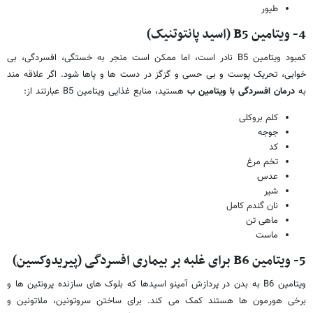
طیور
4- ویتامین
B5
(اسید پانتوتنیک)
کمبود ویتامین B5 نادر است، اما ممکن است منجر به خستگی، افسردگی، بی
خوابی، تحریک پوست و بی حسی و گزگز در دست ها و پاها شود. اگر علاقه مند
به
درمان افسردگی با ویتامین ب
هستید، منابع غذایی ویتامین B5 عبارتند از:
کلم بروکلی
جوجه
کد
تخم مرغ
عدس
شیر
نان گندم کامل
ماهی تن
ماست
5- ویتامین
B6
برای غلبه بر بیماری افسردگی (پیریدوکسین)
ویتامین B6 به بدن در پردازش آمینو اسیدها که بلوک های سازنده پروتئین ها و
برخی هورمون ها هستند کمک می کند. برای ساختن سروتونین، ملاتونین و