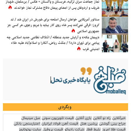
نماز جماعت سران ترکیه، عربستان و پاکستان + عکس / بن‌سلمان، شهباز
شریف و اردوغان پس از امضای پیمان دفاع مشترک نماز خواندند
سناتور آمریکایی خواهان ارسال اسلحه برای شورش در ایران شد / تد
کروز: فرقی نمی‌کند پسر شاه روی کار بیاید یا مریم رجوی، هر کسی جز
جمهوری اسلامی
«پیمان مکه» و آرایش جدید منطقه / ائتلاف نظامی جدید اسلامی چه
پیامی برای تهران دارد؟ / مثلث ریاض، آنکارا و اسلام‌آباد علیه خلاء
امنیتی غرب
وبگردی
خبرآنلاین
راه نو آنلاین
بازی آنلاین
قیمت تلویزیون سونی
مبل مینیمال
جراح بینی گوشتی
پرشین هتل
قیمت آهن فولاد ایرانیان
اعتبارسنجی بانکی
قیمت طلا امروز
بلیط قطار
شرکت رادوکو
قیمت پروفیل
سایت یوتوتایمز