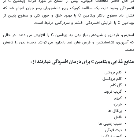
در حال حاضر مطالعات حیوانی، بیش از انسان در مورد اثرات ویتامین C بر
افسردگی وجود دارد، یک مطالعه کوچک روی دانشجویان پسر جوان انجام شد که
نشان داد سطوح بالاتر ویتامین C با بهبود خلق و خوی کلی و سطوح پایین تر
ویتامین C با افزایش افسردگی، خشم و سردرگمی مرتبط است.
استرس، بارداری و شیردهی نیاز بدن به ویتامین C را افزایش می دهد، در حالی
که آسپرین، تتراسایکلین و قرص های ضد بارداری می توانند ذخیره بدن را کاهش
دهند.
منابع غذایی ویتامین
C
برای درمان افسردگی عبارتند از:
کلم بروکلی
کلم بروکسل
گل کلم
گریپ فروت
کیوی
خربزه
پرتقال ها
فلفل
سیب زمینی ها
توت فرنگی
گوجه فرنگیها