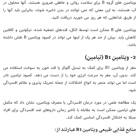
ویتامین های گروه B برای سلامت روانی و عاطفی ضروری هستند. آنها محلول در
آب هستند، به این معنی که نمی توانند در بدن ذخیره شوند، بنابراین باید آنها را
از طریق غذاهایی که هر روز می خورید دریافت کنید.
ویتامین های B ممکن است توسط الکل، قندهای تصفیه شده، نیکوتین و کافئین
کاهش یابد. بیش از حد هر یک از اینها می تواند در کمبود ویتامین B نقش داشته
باشد.
2- ویتامین
B1
(تیامین)
مغز از ویتامین B1 برای کمک به تبدیل گلوکز یا قند خون به سوخت استفاده می
کند. بدون آن، مغز به سرعت انرژی خود را از دست می دهد. کمبود تیامین نادر
است اما می تواند منجر به انواع اختلالات از جمله تحریک پذیری و علائم افسردگی
شود.
یک مطالعه علمی در مورد درمان افسردگی با مصرف ویتامین، نشان داد که مکمل
های تیامین ممکن است به مقابله با تاخیر زمانی داروهای ضد افسردگی برای افراد
مبتلا به اختلال افسردگی اساسی کمک کند.
منابع غذایی طبیعی ویتامین
B1
عبارتند از: