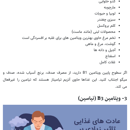
کدو حلوایی
مارچوبه
لوبیا و حبوبات
سبزی چغندر
کلم بروکسل
محصولات لبنی (مانند ماست)
تخم مرغ حاوی بهترین ویتامین های برای غلبه بر افسردگی است
گوشت، مرغ و ماهی
آجیل و دانه ها
اسفناج
غلات کامل
اگر سطوح پایین ویتامین B1 دارید، از مصرف صدف، برنج آسیاب شده، صدف و
میگو اجتناب کنید. این غذاها حاوی آنزیم تیامیناز هستند که تیامین را غیرفعال
می کند.
3- ویتامین
B3
(نیاسین)