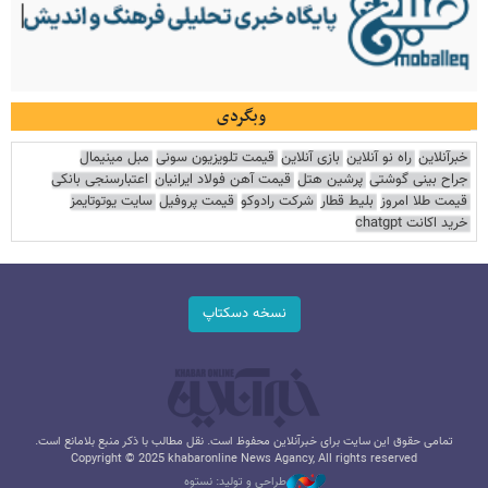
وبگردی
خبرآنلاین
راه نو آنلاین
بازی آنلاین
قیمت تلویزیون سونی
مبل مینیمال
جراح بینی گوشتی
پرشین هتل
قیمت آهن فولاد ایرانیان
اعتبارسنجی بانکی
قیمت طلا امروز
بلیط قطار
شرکت رادوکو
قیمت پروفیل
سایت یوتوتایمز
خرید اکانت chatgpt
نسخه دسکتاپ
تمامی حقوق این سایت برای خبرآنلاین محفوظ است. نقل مطالب با ذکر منبع بلامانع است.
Copyright © 2025 khabaronline News Agancy, All rights reserved
طراحی و تولید: نستوه