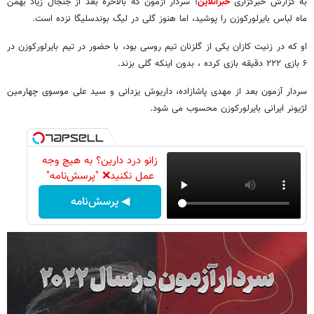
به گزارش خبرگزاری
خبرآنلاین
؛ سردار آزمون که بالاخره بعد از جنجال زیاد بهمن
ماه لباس بایرلورکوزن را پوشید، اما هنوز گلی در لیگ بوندسلیگا نزده است.
او که در زنیت کازان یکی از گلزنان تیم روسی بود، با حضور در تیم بایرلورکوزن در
۶ بازی ۲۲۲ دقیقه بازی کرده ، بدون اینکه گلی بزند.
سردار آزمون بعد از مهدی پاشازاده، داریوش یزدانی و سید علی موسوی چهارمین
لژیونر ایرانی بایرلورکوزن محسوب می شود.
زانو درد دارین؟ به هیچ وجه
عمل نکنید❌ "پرسش‌نامه"
◀ پرسش‌نامه