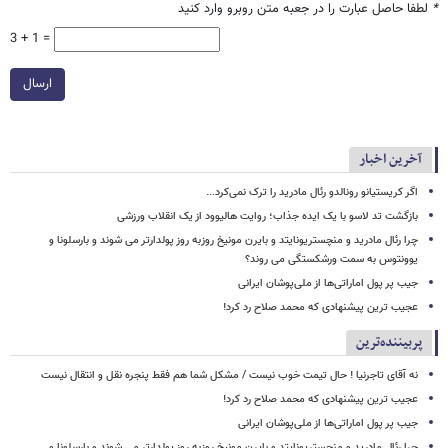
*
لطفا حاصل عبارت را در جعبه متن روبرو وارد کنید
3 + 1 =
ارسال
آخرین اخبار
اگر کریستیانو رونالدو رئال مادرید را ترک نمی‌کرد...
بازگشت تد لاسو با یک ایده جذاب؛ روایت هالیوود از یک انقلاب ورزشی
چرا رئال مادرید و منچستریونایتد و بایرن مونیخ روزبه روز پولدارتر می شوند و بارسلونا و
یوونتوس به سمت ورشکستگی می روند؟
جیب پر پول اماراتی‌ها از ملی‌پوشان ایرانی
عجیب ترین پیشنهادی که محمد صلاح رد کرد!
پربیننده‌ترین
نه آقای تاجرنیا ! حال تیمت خوب نیست / مشکل شما هم فقط پنجره نقل و انتقال نیست
عجیب ترین پیشنهادی که محمد صلاح رد کرد!
جیب پر پول اماراتی‌ها از ملی‌پوشان ایرانی
چرا رئال مادرید و منچستریونایتد و بایرن مونیخ روزبه روز پولدارتر می شوند و بارسلونا و