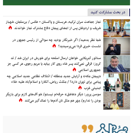
در بحث مشارکت کنید
نماز جماعت سران ترکیه، عربستان و پاکستان + عکس / بن‌سلمان، شهباز
شریف و اردوغان پس از امضای پیمان دفاع مشترک نماز خواندند
شما نظر بدهید/ اگر خبرنگار بودید چه سوالی از رئیس جمهور در
نشست خبری فردا می‌پرسیدید؟
سناتور آمریکایی خواهان ارسال اسلحه برای شورش در ایران شد / تد
کروز: فرقی نمی‌کند پسر شاه روی کار بیاید یا مریم رجوی، هر کسی جز
جمهوری اسلامی
«پیمان مکه» و آرایش جدید منطقه / ائتلاف نظامی جدید اسلامی چه
پیامی برای تهران دارد؟ / مثلث ریاض، آنکارا و اسلام‌آباد علیه خلاء
امنیتی غرب
سوسن پرور: دیگر «عاشق» حرفه‌ام نیستم/ شو آف‌های لازم برای بازیگر
بودن را ندارم/ مِهر هم مثل نان آدم‌ها را نمک‌گیر می‌کند