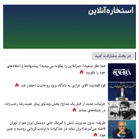
در بحث مشارکت کنید
شما نظر بدهید/ خبرآنلاین را چگونه می‌بینید؟ پیشنهادها و انتقادهای
خود را بگویید
قوه قضائیه: آقای خرازی به دادگاه ویژه روحانیت احضار شد
جزئیات جدید از قتل یک مداح/ پخش ویدئوی پیکر حمیدرضا رجب‌زاده
در شبکه‌های معاند
ظریف: بدون مدیریت تنش با آمریکا، حتی دوستان ایران هم از تهران
فاصله می‌گیرند/ایران نباید در مذاکرات با ترامپ قربانی روسیه و چین
شود