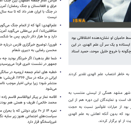
قیاس امام جمعه اصفهان بین جنگ آمری
در جنگ با ایران هدر داد که تا سه سال 
نیست
علم‌الهدی: آنها که از اتمام جنگ می‌گوی
دارد و ما هزار دلار داریم، پس ما شکس
توسط حامیان او نشان‌دهنده اختلافاتی بود
فوری/ توضیح خبرگزاری فارس درباره خب
ایستاده و یک سر آن علم الهدی. در این
محسن رضایی به دبیری شعام
چگونه با خروج خلیل موحد، حمید استاد
شما نظر بدهید/ اگر خبرنگار بودید چه 
جمهور در نشست خبری فردا می‌پرسیدی
خطبه های امام جمعه ارومیه در سالگرد 
هبری، به خاطر انتصاب علم الهدی تقدیر کردند
ایرانی در مکه در سال ۶۶
منتشر شود؛ زیرا برخی اخبار موجب ناا
می‌شود
ی شهر مشهد همگی از لیستی منتسب به
اقامه نماز بر پیکر ابوالقاسم قاسم زاد
است و نمایندگان این دوره هم از این
محمد خاتمی/ ظریف و همتی هم بودن
ر بود از عبارات غلوآمیز نسبت به حجت
نمره ۱۴ از ۲۰ برای دولتی که با بح
بود که بدون آنکه اهانتی به علم الهدی
سیاست‌های اجتماعی هنوز زیر سایه نگاه
از او برگزار کردند.
غیرپاسخگو قرار دارد