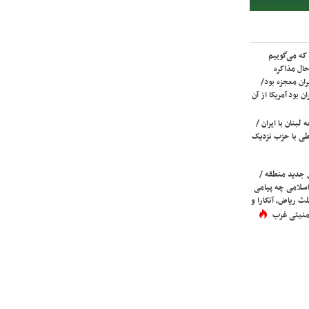
که می‌گوییم
حال مذاکره
ران معجزه بود/
ن بود آمریکا از آن
لبنان با ایران /
ی با حزب نزدیک
 جدید منطقه /
اسلامی چه پیامی
لث ریاض، آنکارا و
 امنیتی غرب