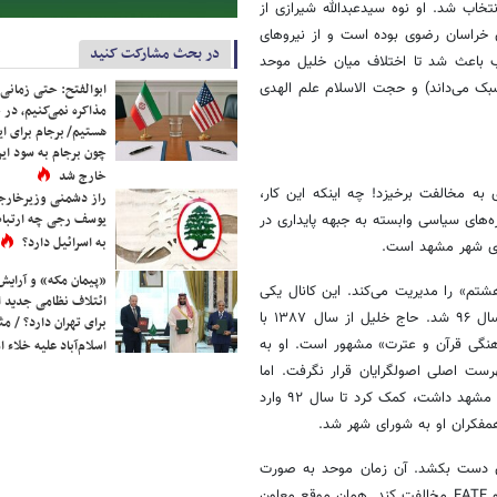
تخاب شد. او نوه سیدعبدالله شیرازی از
ن خراسان رضوی بوده است و از نیروهای
در بحث مشارکت کنید
ب باعث شد تا اختلاف میان خلیل موحد
 می‌داند) و حجت الاسلام علم الهدی
ابوالفتح: حتی زمانی 
مذاکره نمی‌کنیم، در 
هستیم/ برجام برای ای
چون برجام به سود ایرا
خارج شد
ه مخالفت برخیزد! چه اینکه این کار،
راز دشمنی وزیرخارجه 
یوسف رجی چه ارتباط
ه‌های سیاسی وابسته به جبهه پایداری در
به اسرائیل دارد؟
ی شهر مشهد است.
«پیمان مکه» و آرایش
م» را مدیریت می‌کند. این کانال یکی
ائتلاف نظامی جدید 
از مراجع دعوت‌کننده مردم به تجمعاتی بود که منجر به اعتراضات دی ماه سال ۹۶ شد. حاج خلیل از سال ۱۳۸۷ با
برای تهران دارد؟ / مث
هنگی قرآن و عترت» مشهور است. او به
اسلام‌آباد علیه خلاء
رست اصلی اصولگرایان قرار نگرفت. اما
همین نامزدی و همچنین انتقادات تندی که به سیدمحمد پژمان شهردار سابق مشهد داشت، کمک کرد تا سال ۹۲ وارد
لمان دست بکشد. آن زمان موحد به صورت
عمده پیامک‌های هشدارآمیزی به نمایندگان مجلس ارسال کرده بود تا با CFT و FATF مخالفت کند. همان موقع معاون