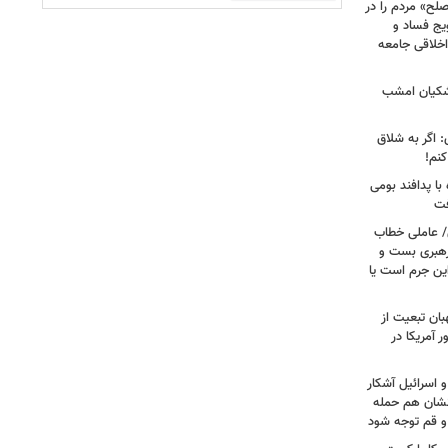
لح» مردم را در
یج فساد و
اخلاقی جامعه
شکیان امشب
: اگر به شلاق
کنم!
ا پدافند بومی
فت
/ عاملی خطاب
رهبری بست و
 این جرم است یا
بان تبعیت از
 آمریکا در
 اسرائیل آشکار
انشان هم حمله
 و قم توجه شود