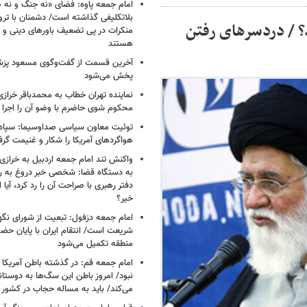
امام جمعه پاوه: فضای «نه جنگ و نه ص
بلاتکلیفی گذاشته است/ دشمنان با ترو
؟ / دردسرهای رفتن
منکرات در پی تضعیف باورهای دینی و 
هستند
آخرین قسمت از گفت‌وگوی مسعود پز
پخش می‌شود
نماینده تهران خطاب به محمدباقر خرازی
محکوم شوی حاضرم با وضو آن را اجرا 
توئیت معاون سیاسی صداوسیما: سپاه ب
هواگردهای آمریکا را شکار و غنیمت گر
واکنش تند امام جمعه اردبیل به خرازی
به دستگاه قضا: شخصی خبر دروغ به 
دفتر رهبری با صراحت آن را رد کرد، آیا
خیر؟
امام جمعه دزفول: تبعیت از شورای نگه
شریعت است/ انتقام ایران با پایان حضور
منطقه تکمیل می‌شود
امام جمعه قم: در گذشته باطن آمریکا و
نبود/ امروز باطن این سگ‌ها به دوست
می‌کند/ باید به مساله حجاب در کشور