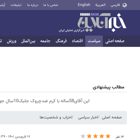
فارسی
العربية
English
تماس با ما
درباره ما
تبلیغات
آرشی
صفحه اصلی
سیاست
اقتصاد
فرهنگ
جامعه
بین‌الملل
ورزش
تا
مطالب پیشنهادی
این آقای58ساله با کرم ضدچروک جلبک10سال جوان شد(سفارش با تخفیف)
صفحه اصلی
اخبار سیاسی
احزاب و شخصیت‌ها
۱۷ فروردین ۱۴۰۱ - ۰۱:۳۹
۱۴ نفر