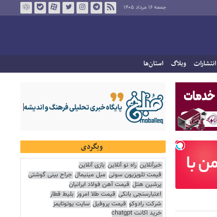
جمعه ۱۶ مرداد ۱۴۰۵
انتشارات
وبلاگ
استان‌ها
وبگردی
خبرآنلاین
راه نو آنلاین
بازی آنلاین
قیمت تلویزیون سونی
مبل مینیمال
جراح بینی گوشتی
پرشین هتل
قیمت آهن فولاد ایرانیان
اعتبارسنجی بانکی
قیمت طلا امروز
بلیط قطار
شرکت رادوکو
قیمت پروفیل
سایت یوتوتایمز
خرید اکانت chatgpt