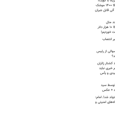
کا با کویت،
عراق و افغانستان و جنگ رمضان/ آمریکا ۱۴۰۰ موشک
آتی قابل جبران
ند مثل
منافقین‌اند/ آدم بی‌عقلی می‌گوید آمریکا ۱۰ هزار دلار
ت خوردیم!
ر انتصاب
سوالی از رئیس
د؟
کشتار زائران
۱۳/ قریشی: هر خبری نباید
میدی و یأس
ه توسط سید
د + عکس
ران متولد شد/ امام:
‌های امنیتی و