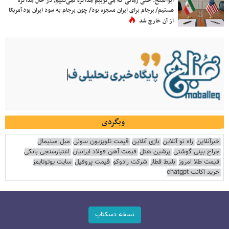
ابوالفتح: حتی زمانی که می‌گوییم مذاکره نمی‌کنیم، در حال مذاکره
هستیم/ برجام برای ایران معجزه بود/ چون برجام به سود ایران بود آمریکا
از آن خارج شد
وبگردی
خبرآنلاین
راه نو آنلاین
بازی آنلاین
قیمت تلویزیون سونی
مبل مینیمال
جراح بینی گوشتی
پرشین هتل
قیمت آهن فولاد ایرانیان
اعتبارسنجی بانکی
قیمت طلا امروز
بلیط قطار
شرکت رادوکو
قیمت پروفیل
سایت یوتوتایمز
خرید اکانت chatgpt
نسخه دسکتاپ