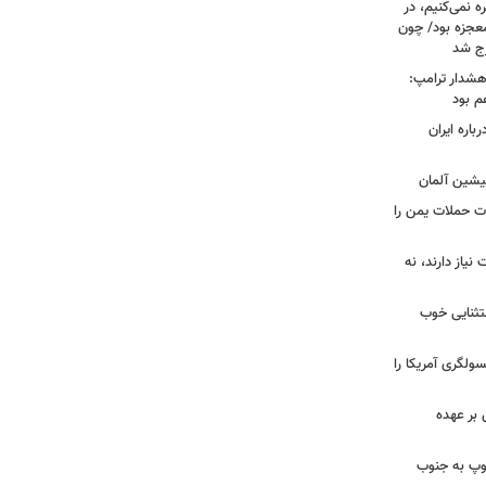
ه نمی‌کنیم، در
معجزه بود/ چون
رج شد
هشدار ترامپ:
م بود
اره ایران
پیشین آلمان
ات حملات یمن را
نیاز دارند، نه
ستثنایی خوب
سولگری آمریکا را
بر عهده
: ارتش اسرائیل در یک روز ۱۱۳ توپ به جنوب