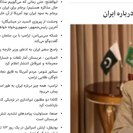
ابوالفتح: حتی زمانی که می‌گوییم مذاکر
حال مذاکره هستیم/ برجام برای ایران 
باره ایران
برجام به سود ایران بود آمریکا از آن خا
وحشت از پیروزی السید در میشیگان؛ 
آخرین رئیس‌جمهور، جمهوری‌خواه خواه
شبکه سی‌بی‌اس: ترامپ با بن سلمان درب
گفت‌وگو می‌کند
پاسخ سفیر ایران به ادعای وزیر خارجه 
المیادین : عربستان آمار تلفات و خسار
محرمانه و غیرقابل انتشار اعلام کرد
سناتور شومر: مردم آمریکا به قایق نجات 
ناوگان طلایی ترامپ
ترامپ: همه چیز درباره ایران به طور ا
پیش می‌رود
کانادا دو مظنون تیراندازی در نزدیکی کن
بازداشت کرد
صنعا: مسئولیت پیامدهای تشدید تنش 
عربستان است
یونیفل