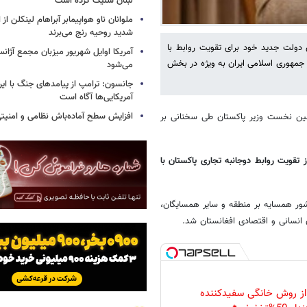
لبنان شلیک کرده است
ملوانان ناو هواپیمابر آبراهام لینکلن ا
شدید روحیه رنج می‌برند
 دولت جدید خود برای تقویت روابط با
آمریکا اوایل شهریور میزبان مجمع آژان
 جمهوری اسلامی ایران به ویژه در بخش
می‌شود
جانسون: ترامپ از پیامدهای جنگ با ایرا
آمریکایی‌ها آگاه است
افزایش سطح آماده‌باش نظامی و امنیتی
ین نخست وزیر پاکستان طی سخنانی بر
ز تقویت روابط دوجانبه تجاری پاکستان با
شور همسایه بر منطقه و سایر همسایگان،
انسانی و اقتصادی افغانستان شد.
 از روش خانگی سفیدکننده