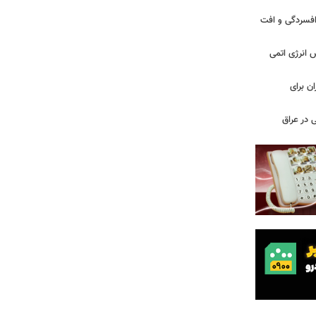
ز افسردگی و افت
س انرژی اتمی
ن برای
 در عراق