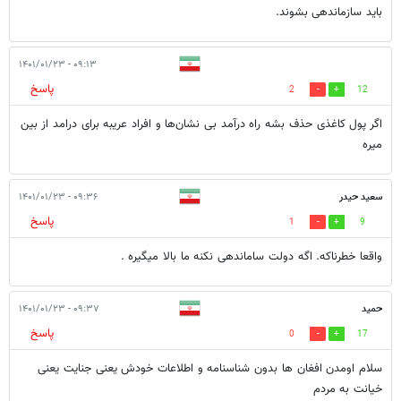
باید سازماندهی بشوند.
۰۹:۱۳ - ۱۴۰۱/۰۱/۲۳
پاسخ
2
12
اگر پول کاغذی حذف بشه راه درآمد بی نشان‌ها و افراد عریبه برای درامد از بین
میره
سعید حیدر
۰۹:۳۶ - ۱۴۰۱/۰۱/۲۳
پاسخ
1
9
واقعا خطرناکه. اگه دولت ساماندهی نکنه ما بالا میگیره .
حمید
۰۹:۳۷ - ۱۴۰۱/۰۱/۲۳
پاسخ
0
17
سلام اومدن افغان ها بدون شناسنامه و اطلاعات خودش یعنی جنایت یعنی
خیانت به مردم