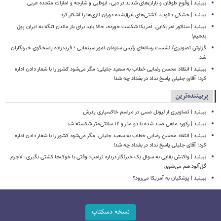
ببینید | وقوع طوفان‌ و باران‌های شدید در دبی، ابوظبی و شارجه و امارات متحده عربی
ببینید | خشکی دانوب، کشتی‌های غرق‌شده دوران نازی‌ها را آشکار کرد
ببینید |‏ سناتور آمریکایی: آمریکا شکست خورده، حالا باید برای باز ماندن تنگه به ایران پول
بدهیم!
گزارش تصویری/ نشست رسانه‌ای رئیس سازمان امور سینمایی ؛ فریدزاده پاسخگوی خبرنگاران
شد
ببینید | انتقاد محسن رضایی خطاب به سعید جلیلی: مگر می‌شود کشور را با شعار دادن اداره
کرد؛ آقای جلیلی پاسخ نداد در بغداد چه شد!
پربیننده‌ترین
ببینید | تصاویری از لیونل مسی در مراسم خاکسپاری پدرش
ببینید | رکورد ماهی صید شده با دو متر و ۱۲ سانتی‌متر شکسته شد
ببینید | انتقاد محسن رضایی خطاب به سعید جلیلی: مگر می‌شود کشور را با شعار دادن اداره
کرد؛ آقای جلیلی پاسخ نداد در بغداد چه شد!
ببینید | واکنش بقایی به سوال یک خبرنگار درباره ترامپ: وقتی با خوک‌ها کشتی بگیری، لاجرم
گل‌آلود هم می‌شوی
ببینید | پزشکیان به آمریکا می‌رود؟
نسخه دسکتاپ