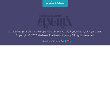
نسخه دسکتاپ
تمامی حقوق این سایت برای خبرآنلاین محفوظ است. نقل مطالب با ذکر منبع بلامانع است.
Copyright © 2025 khabaronline News Agancy, All rights reserved
طراحی و تولید: نستوه