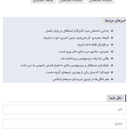
باشگاه استقلال
باشگاه سپاهان
فرهاد مجیدی
خبرهای مرتبط
جدایی احتمالی مرد تاثیرگذار استقلال در پایان فصل
فرهاد مجیدی: غُر نمی‌زنیم، زمین تمرین خوب نداریم!
در فوتبال فقط ادعا داریم!
مجیدی: جادوی من دعای مادر پیرم است
وقتی بابا رفت پرسپولیس بی‌خانمان شد
طرفداران استقلال و پرسپولیس بالای ۱۰۰هزار فحش ناموس به من دادند
نویدکیا: الدحیل یکی از بهترین تیم‌های گروه ماست
هم اتاقی‌ها در اردوی عربستان سپاهان/عکس
نظر شما