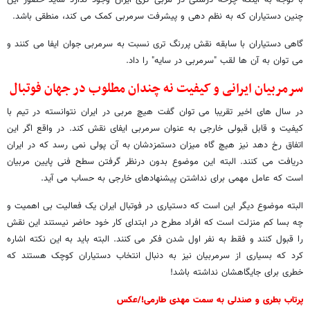
با توجه به اینکه چرخه درستی در مربی گری ایران وجود ندارد شاید حضور این
چنین دستیاران که به نظم دهی و پیشرفت سرمربی کمک می کند، منطقی باشد.
گاهی دستیاران با سابقه نقش پررنگ تری نسبت به سرمربی جوان ایفا می کنند و
می توان به آن ها لقب "سرمربی در سایه" را داد.
سرمربیان ایرانی و کیفیت نه چندان مطلوب در جهان فوتبال
در سال های اخیر تقریبا می توان گفت هیچ مربی در ایران نتوانسته در تیم با
کیفیت و قابل قبولی خارجی به عنوان سرمربی ایفای نقش کند. در واقع اگر این
اتفاق رخ دهد نیز هیچ گاه میزان دستمزدشان به آن پولی نمی رسد که در ایران
دریافت می کنند. البته این موضوع بدون درنظر گرفتن سطح فنی پایین مربیان
است که عامل مهمی برای نداشتن پیشنهادهای خارجی به حساب می آید.
البته موضوع دیگر این است که دستیاری در فوتبال ایران یک فعالیت بی اهمیت و
چه بسا کم منزلت است که افراد مطرح در ابتدای کار خود حاضر نیستند این نقش
را قبول کنند و فقط به نفر اول شدن فکر می کنند. البته باید به این نکته اشاره
کرد که بسیاری از سرمربیان نیز به دنبال انتخاب دستیاران کوچک هستند که
خطری برای جایگاهشان نداشته باشد!
پرتاب بطری و صندلی به سمت مهدی طارمی!/عکس