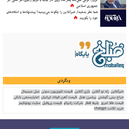
کروز: فرقی نمی‌کند پسر شاه روی کار بیاید یا مریم رجوی، هر کسی جز
جمهوری اسلامی
شما نظر بدهید/ خبرآنلاین را چگونه می‌بینید؟ پیشنهادها و انتقادهای
خود را بگویید
وبگردی
خبرآنلاین
راه نو آنلاین
بازی آنلاین
قیمت تلویزیون سونی
مبل مینیمال
جراح بینی گوشتی
پرشین هتل
قیمت آهن فولاد ایرانیان
اعتبارسنجی بانکی
قیمت طلا امروز
بلیط قطار
شرکت رادوکو
قیمت پروفیل
سایت یوتوتایمز
خرید اکانت chatgpt