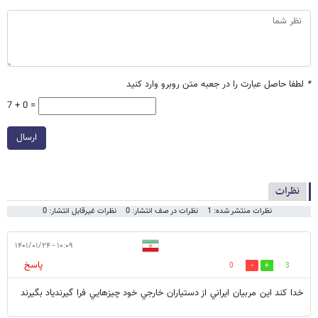
*
لطفا حاصل عبارت را در جعبه متن روبرو وارد کنید
7 + 0 =
ارسال
نظرات
نظرات منتشر شده: 1
نظرات در صف انتشار: 0
نظرات غیرقابل انتشار: 0
۱۰:۰۹ - ۱۴۰۱/۰۱/۲۴
پاسخ
0
3
خدا كند اين مربيان ايراني از دستياران خارجي خود چيزهايي فرا گيرندياد بگيرند