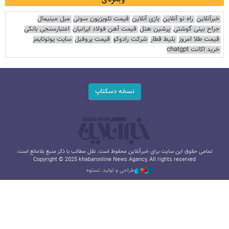
خبرآنلاین
راه نو آنلاین
بازی آنلاین
قیمت تلویزیون سونی
مبل مینیمال
جراح بینی گوشتی
پرشین هتل
قیمت آهن فولاد ایرانیان
اعتبارسنجی بانکی
قیمت طلا امروز
بلیط قطار
شرکت رادوکو
قیمت پروفیل
سایت یوتوتایمز
خرید اکانت chatgpt
نسخه دسکتاپ
تمامی حقوق این سایت برای خبرآنلاین محفوظ است. نقل مطالب با ذکر منبع بلامانع است.
Copyright © 2025 khabaronline News Agancy, All rights reserved
طراحی و تولید: نستوه