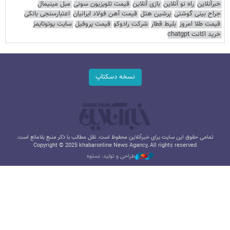
خبرآنلاین
راه نو آنلاین
بازی آنلاین
قیمت تلویزیون سونی
مبل مینیمال
جراح بینی گوشتی
پرشین هتل
قیمت آهن فولاد ایرانیان
اعتبارسنجی بانکی
قیمت طلا امروز
بلیط قطار
شرکت رادوکو
قیمت پروفیل
سایت یوتوتایمز
خرید اکانت chatgpt
نسخه دسکتاپ
تمامی حقوق این سایت برای خبرآنلاین محفوظ است. نقل مطالب با ذکر منبع بلامانع است.
Copyright © 2025 khabaronline News Agancy, All rights reserved
طراحی و تولید: نستوه