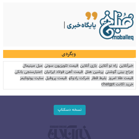
وبگردی
خبرآنلاین
راه نو آنلاین
بازی آنلاین
قیمت تلویزیون سونی
مبل مینیمال
جراح بینی گوشتی
پرشین هتل
قیمت آهن فولاد ایرانیان
اعتبارسنجی بانکی
قیمت طلا امروز
بلیط قطار
شرکت رادوکو
قیمت پروفیل
سایت یوتوتایمز
خرید اکانت chatgpt
نسخه دسکتاپ