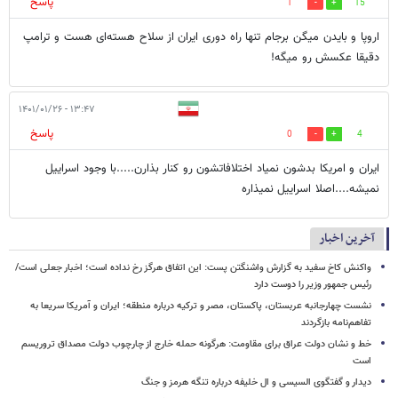
پاسخ
1
15
اروپا و بایدن میگن برجام تنها راه دوری ایران از سلاح هسته‌ای هست و ترامپ
دقیقا عکسش رو میگه!
۱۳:۴۷ - ۱۴۰۱/۰۱/۲۶
پاسخ
0
4
ایران و امریکا بدشون نمیاد اختلافاتشون رو کنار بذارن.....با وجود اسراییل
نمیشه....اصلا اسراییل نمیذاره
آخرین اخبار
واکنش کاخ سفید به گزارش واشنگتن پست: این اتفاق هرگز رخ نداده است؛ اخبار جعلی است/
رئیس جمهور وزیر را دوست دارد
نشست چهارجانبه عربستان، پاکستان، مصر و ترکیه درباره منطقه؛ ایران و آمریکا سریعا به
تفاهم‌نامه بازگردند
خط و نشان دولت عراق برای مقاومت: هرگونه حمله خارج از چارچوب دولت مصداق تروریسم
است
دیدار و گفتگوی السیسی و ال خلیفه درباره تنگه هرمز و جنگ