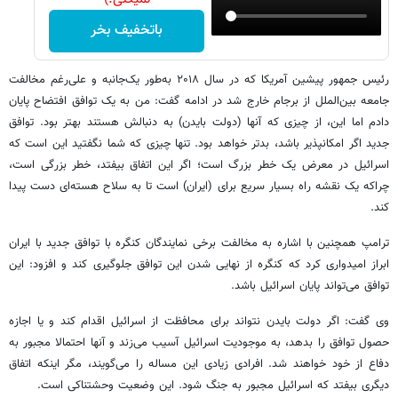
باتخفیف بخر
رئیس جمهور پیشین آمریکا که در سال ۲۰۱۸ به‌طور یک‌جانبه و علی‌رغم مخالفت
جامعه بین‌الملل از برجام خارج شد در ادامه گفت: من به یک توافق افتضاح پایان
دادم اما این، از چیزی که آنها (دولت بایدن) به دنبالش هستند بهتر بود. توافق
جدید اگر امکانپذیر باشد، بدتر خواهد بود. تنها چیزی که شما نگفتید این است که
اسرائیل در معرض یک خطر بزرگ است؛ اگر این اتفاق بیفتد، خطر بزرگی است،
چراکه یک نقشه راه بسیار سریع برای (ایران) است تا به سلاح هسته‌ای دست پیدا
کند.
ترامپ همچنین با اشاره به مخالفت برخی نمایندگان کنگره با توافق جدید با ایران
ابراز امیدواری کرد که کنگره از نهایی شدن این توافق جلوگیری کند و افزود: این
توافق می‌تواند پایان اسرائیل باشد.
وی گفت: اگر دولت بایدن نتواند برای محافظت از اسرائیل اقدام کند و یا اجازه
حصول توافق را بدهد، به موجودیت اسرائیل آسیب می‌زند و آنها احتمالا مجبور به
دفاع از خود خواهند شد. افرادی زیادی این مساله را می‌گویند، مگر اینکه اتفاق
دیگری بیفتد که اسرائیل مجبور به جنگ شود. این وضعیت وحشتناکی است.