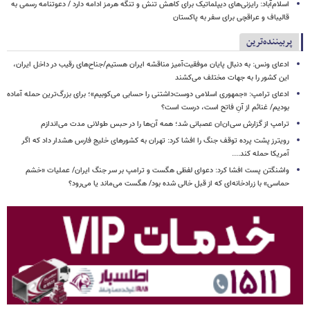
اسلام‌آباد: رایزنی‌های دیپلماتیک برای کاهش تنش و تنگه هرمز ادامه دارد / دعوتنامه رسمی به
قالیباف و عراقچی برای سفر به پاکستان
پربیننده‌ترین
ادعای ونس: به دنبال پایان موفقیت‌آمیز مناقشه ایران هستیم/جناح‌های رقیب در داخل ایران،
این کشور را به جهات مختلف می‌کشند
ادعای ترامپ: «جمهوری اسلامی دوست‌داشتنی را حسابی می‌کوبیم»؛ برای بزرگ‌ترین حمله آماده
بودیم/ غنائم از آنِ فاتح است، درست است؟
ترامپ از گزارش سی‌ان‌ان عصبانی شد؛ همه آن‌ها را در حبس طولانی مدت می‌اندازم
رویترز پشت پرده توقف جنگ را افشا کرد: تهران به کشورهای خلیج فارس هشدار داد که اگر
آمریکا حمله کند....
واشنگتن پست افشا کرد: دعوای لفظی هگست و ترامپ بر سر جنگ ایران/ عملیات «خشم
حماسی» با زرادخانه‌ای که از قبل خالی شده بود/ هگست می‌ماند یا می‌رود؟