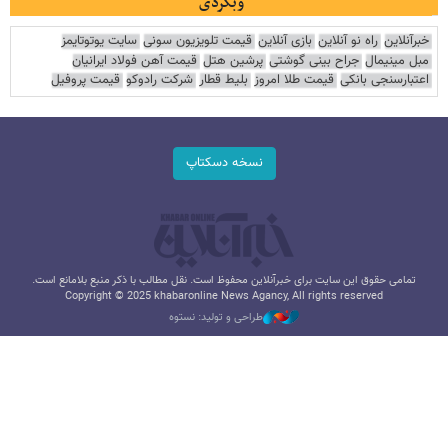
وبگردی
خبرآنلاین
راه نو آنلاین
بازی آنلاین
قیمت تلویزیون سونی
سایت یوتوتایمز
مبل مینیمال
جراح بینی گوشتی
پرشین هتل
قیمت آهن فولاد ایرانیان
اعتبارسنجی بانکی
قیمت طلا امروز
بلیط قطار
شرکت رادوکو
قیمت پروفیل
نسخه دسکتاپ
تمامی حقوق این سایت برای خبرآنلاین محفوظ است. نقل مطالب با ذکر منبع بلامانع است.
Copyright © 2025 khabaronline News Agancy, All rights reserved
طراحی و تولید: نستوه