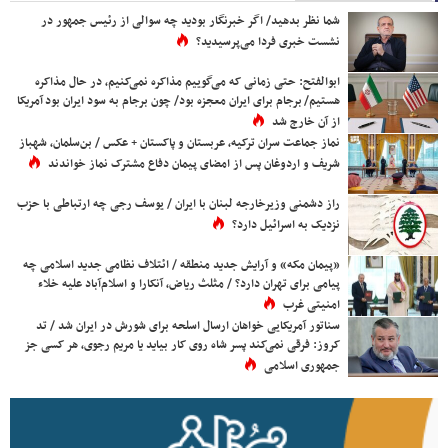
شما نظر بدهید/ اگر خبرنگار بودید چه سوالی از رئیس جمهور در
نشست خبری فردا می‌پرسیدید؟
ابوالفتح: حتی زمانی که می‌گوییم مذاکره نمی‌کنیم، در حال مذاکره
هستیم/ برجام برای ایران معجزه بود/ چون برجام به سود ایران بود آمریکا
از آن خارج شد
نماز جماعت سران ترکیه، عربستان و پاکستان + عکس / بن‌سلمان، شهباز
شریف و اردوغان پس از امضای پیمان دفاع مشترک نماز خواندند
راز دشمنی وزیرخارجه لبنان با ایران / یوسف رجی چه ارتباطی با حزب
نزدیک به اسرائیل دارد؟
«پیمان مکه» و آرایش جدید منطقه / ائتلاف نظامی جدید اسلامی چه
پیامی برای تهران دارد؟ / مثلث ریاض، آنکارا و اسلام‌آباد علیه خلاء
امنیتی غرب
سناتور آمریکایی خواهان ارسال اسلحه برای شورش در ایران شد / تد
کروز: فرقی نمی‌کند پسر شاه روی کار بیاید یا مریم رجوی، هر کسی جز
جمهوری اسلامی