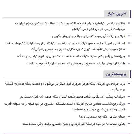
آخرین اخبار
«قانون لیندسی گراهام» با رای قاطع سنا تصویب شد / اضافه شدن تحریم‌های ایران به
درخواست ترامپ در لایحه لیندسی گراهام
عراقچی: وقت آن رسیده که برادری واقعی در پیش بگیریم
اسرائیل و آمریکا جلوی حضور فرانسه در جنوب لبنان را گرفتند / فهرست اولیه کشورهای حافظ
صلح جنوب لبنان تائید شد /بیروت پیمانکاران امنیتی خصوصی را نپذیرفت
پروژه سالن رقص کاخ سفید متوقف شد / شکست ۴۰۰ میلیون دلاری ترامپ در دادگاه
پاشینیان: زمان برگزاری همه‌پرسی پیوستن ارمنستان به اروپا فرا نرسیده است
پربیننده‌ترین
وزیر خزانه‌داری آمریکا: تنگه هرمز امروز یا فردا دیگر باز می‌شود / وضعیت تنگه هرمز به گذشته
بر نمی‌گردد
دیپلمات پیشین آمریکایی: شاید مجبور شویم کنترل تنگه هرمز را به ایران بسپاریم
بزرگ‌ترین شکست نظامی تاریخ آمریکا / استاد دانشگاه ایلینوی: ترامپ ایران را به عنوان قدرت
اصلی و بلامنازع خلیج فارس پذیرفته‌است
پیمان دفاعی مکه چه بندهایی دارد؟
بقائی خطاب به ترامپ: در تنگه گیر کرده‌ای و هیچ اعتباری برایت باقی نمانده‌است