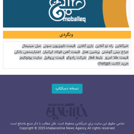
وبگردی
خبرآنلاین
راه نو آنلاین
بازی آنلاین
قیمت تلویزیون سونی
مبل مینیمال
جراح بینی گوشتی
پرشین هتل
قیمت آهن فولاد ایرانیان
اعتبارسنجی بانکی
قیمت طلا امروز
بلیط قطار
شرکت رادوکو
قیمت پروفیل
سایت یوتوتایمز
خرید اکانت chatgpt
نسخه دسکتاپ
تمامی حقوق این سایت برای خبرآنلاین محفوظ است. نقل مطالب با ذکر منبع بلامانع است.
Copyright © 2025 khabaronline News Agancy, All rights reserved