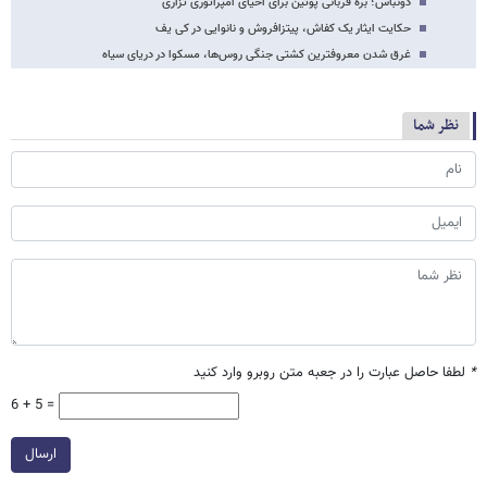
دونباس؛ بره قربانی پوتین برای احیای امپراتوری تزاری
حکایت ایثار یک کفاش، پیتزافروش و نانوایی در کی یف
غرق شدن معروفترین کشتی جنگی روس‌ها، مسکوا در دریای سیاه
نظر شما
*
لطفا حاصل عبارت را در جعبه متن روبرو وارد کنید
6 + 5 =
ارسال