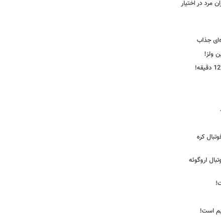
 مرد در اختیار
‌ای جذاب
ین ولز!
تبال کره
ی فوتبال اروگوئه
!
یم است!