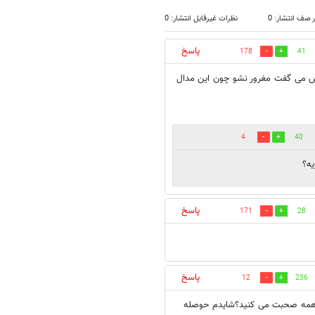
 صف انتشار: 0
نظرات غیرقابل انتشار: 0
پاسخ
178
41
هش می گفت مغرور نشو چون این مدال
4
40
یه؟
پاسخ
171
28
پاسخ
12
236
رف همه صحبت می کنید؟شایدم حوصله