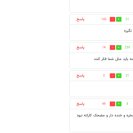
پاسخ
143
31
نگیره
پاسخ
14
239
ه باید مثل شما فکر کنند
پاسخ
3
31
پاسخ
49
8
ره و خنده دار و مضحک کاراته نبود