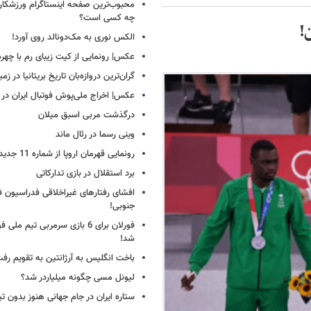
محبوب‌ترین صفحه اینستاگرام ورزشکاران
چه کسی است؟
!
الکس نوری به مک‌دونالد روی آورد!
عکس| رونمایی از کیت زیبای رم با چهره
گران‌ترین دروازه‌بان تاریخ بریتانیا در زم
عکس| اخراج ملی‌پوش فوتبال ایران در 12 دقیقه!
درگذشت مربی اسبق میلان
وینی رسما در رئال ماند
رونمایی قهرمان اروپا از شماره 11 جدید
برد استقلال در بازی تدارکاتی
افشای رفتارهای غیراخلاقی فدراسیون فو
جنوبی!
فورلان برای 6 بازی سرمربی تیم مل
شد!
باخت انگلیس به آرژانتین به تقویم رفت
لیونل مسی چگونه میلیاردر شد؟
ستاره ایران در جام جهانی هنوز بدون ت