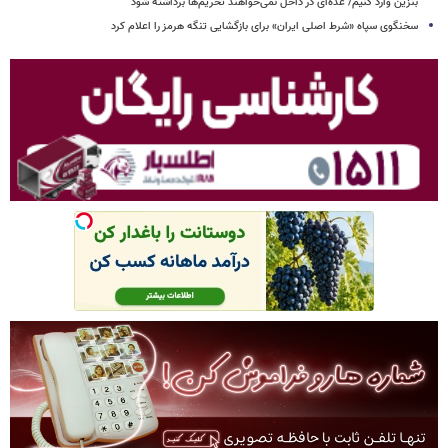
بنزین وارد کنیم/ عده‌ای در داخل نمی‌خواهند تحریم‌ها برداشته شود
سخنگوی سپاه «شرط اصلی ایران» برای بازگشایی تنگه هرمز را اعلام کرد