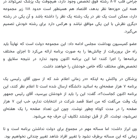
جراحی قلب ۷-۸ رشته فوق تخصص وجود دارد، هیچوقت یک پزشک نمی‌تواند در
همه این حوزه‌ها نظر بدهد، اقتصاد هم همینطور است حدود ۱۱۸ زیر مجموعه
دارد، ممکن است یک نفر در یک رشته یک نظر را داشته باشد و آن یکی در رشته
دیگری نظرش با این یکی موافق نباشد و هرکس دارد برای رشته خودش تصمیم
می‌گیرد.
عضو کمیسیون بهداشت مجلس ادامه داد: این مجموعه دولت است که نهایتاً باید
راه حل برون‌رفت از چالش‌ها را به صورت برنامه ارائه می‌کرد تا اجزای مختلف
برنامه‌ها را اجرا کنند؛ اما این برنامه اکنون وجود ندارد در نتیجه سلایق و
تخصص‌های مختلف نگاه خاص خودشان را خواهند داشت.
پزشکان در واکنش به اینکه «در زمانی اعلام شد که از سوی آقای رئیسی یک
برنامه ۷ هزار صفحه‌ای به اساتید دانشگاه ارسال شده است تا اعلام نظر کنند، این
برنامه اکنون کجاست؟»، گفت: این را باید از خودشان بپرسید، آقای رئیس جمهور
یک وقت می‌گفت که من اصلا قصد شرکت در انتخابات ندارم، خب این ۷ هزار
صفحه را در مدت کوتاه چطور نوشت. چون این تعداد صفحه را یک هفته‌ای
نمی‌شود، نوشت. اگر از قبل نوشتند تکلیف آن حرف چه می‌شود.
وی ابراز داشت: اما مساله مهم در مجموع برای دولت نداشتن برنامه است و تا
زمانی که این مساله برطرف نشود با تغییر افراد شاهد تغییر چندانی نخواهیم بود.