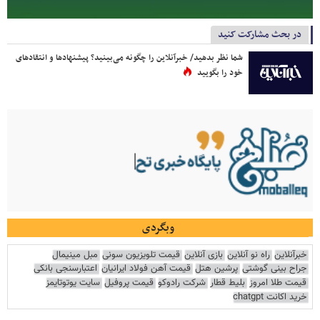
در بحث مشارکت کنید
شما نظر بدهید/ خبرآنلاین را چگونه می‌بینید؟ پیشنهادها و انتقادهای
خود را بگویید
وبگردی
خبرآنلاین
راه نو آنلاین
بازی آنلاین
قیمت تلویزیون سونی
مبل مینیمال
جراح بینی گوشتی
پرشین هتل
قیمت آهن فولاد ایرانیان
اعتبارسنجی بانکی
قیمت طلا امروز
بلیط قطار
شرکت رادوکو
قیمت پروفیل
سایت یوتوتایمز
خرید اکانت chatgpt