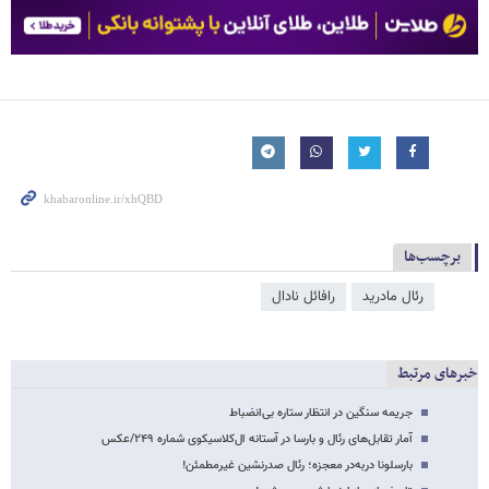
برچسب‌ها
رئال مادرید
رافائل نادال
خبرهای مرتبط
جریمه سنگین در انتظار ستاره بی‌انضباط
آمار تقابل‌های رئال و بارسا در آستانه ال‌کلاسیکوی شماره ۲۴۹/عکس
بارسلونا دربه‌در معجزه؛ رئال صدرنشین غیرمطمئن!