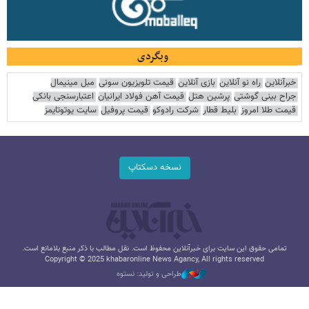
وبگردی
خبرآنلاین
راه نو آنلاین
بازی آنلاین
قیمت تلویزیون سونی
مبل مینیمال
جراح بینی گوشتی
پرشین هتل
قیمت آهن فولاد ایرانیان
اعتبارسنجی بانکی
قیمت طلا امروز
بلیط قطار
شرکت رادوکو
قیمت پروفیل
سایت یوتوتایمز
نسخه دسکتاپ
تمامی حقوق این سایت برای خبرآنلاین محفوظ است. نقل مطالب با ذکر منبع بلامانع است.
Copyright © 2025 khabaronline News Agancy, All rights reserved
طراحی و تولید: نستوه