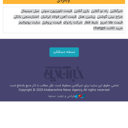
وبگردی
خبرآنلاین
راه نو آنلاین
بازی آنلاین
قیمت تلویزیون سونی
مبل مینیمال
جراح بینی گوشتی
پرشین هتل
قیمت آهن فولاد ایرانیان
اعتبارسنجی بانکی
قیمت طلا امروز
بلیط قطار
شرکت رادوکو
قیمت پروفیل
سایت یوتوتایمز
خرید اکانت chatgpt
نسخه دسکتاپ
تمامی حقوق این سایت برای خبرآنلاین محفوظ است. نقل مطالب با ذکر منبع بلامانع است.
Copyright © 2025 khabaronline News Agancy, All rights reserved
طراحی و تولید: نستوه