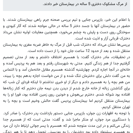
از مرگ مشکوک دختری 5 ساله در بیمارستان خبر دادند.
با اعلام این خبر، بازپرس جنایی و تیم بررسی صحنه جرم راهی بیمارستان شدند. با
حضور در بیمارستان آنها با جسد دختر 5 ساله در حالی مواجه شدند که آثار کبودی و
سوختگی روی دست و پایش به چشم می‌خورد، همچنین معاینات اولیه نشان می‌داد
دخترک قربانی آزار و اذیت شده است.
بررسی‌ها نشان می‌داد که دخترک شب قبل از مرگ به خاطر ضربه مغزی به بیمارستان
منتقل شده و بعد از حدود 12 ساعت جان خود را از دست داده است.
در تحقیقات، مادر دخترک گفت: با همسرم اختلاف داشتم و بعد از مدتی تصمیم
گرفتیم جدا از هم زندگی کنیم. مدتی به شهرستان رفتم و بعد هم به پردیس آمده و
خانه‌ای در آنجا اجاره کردم. چهارشنبه گذشته همسرم مقابل خانه‌مان آمد و با التماس
به من گفت دلش برای دخترمان تنگ شده و از من خواست اجازه بدهم بچه را ببیند،
من هم بچه را به همسرم دادم و دیگر از او خبری نداشتم تا اینکه فردای آن شب که
برای گذاشتن زباله از خانه خارج شدم از دیدن بدن نیمه جان دخترم که کنار زباله‌ها
افتاده بود شوکه شدم. دخترم بی‌هوش و خونین روی زمین افتاده بود، فورا او را به
بیمارستان منتقل کردیم اما بیمارستان پردیس گفت حالش وخیم است و بچه را به
تهران منتقل کردیم.
با توجه به اظهارات زن جوان، بازپرس جنایی دستور بازداشت پدر دخترک را صادر کرد.
با دستگیری مرد جوان، او منکر ماجرا شد و گفت: مدتی است که از همسرم جدا
زندگی می‌کنم و در این مدت متوجه شدم که همسرم با پسر جوانی ارتباط دارد آن مرد
به همسرم پیشنهاد داده بود دخترمان را به بهزیستی تحویل دهد تا با هم زندگی