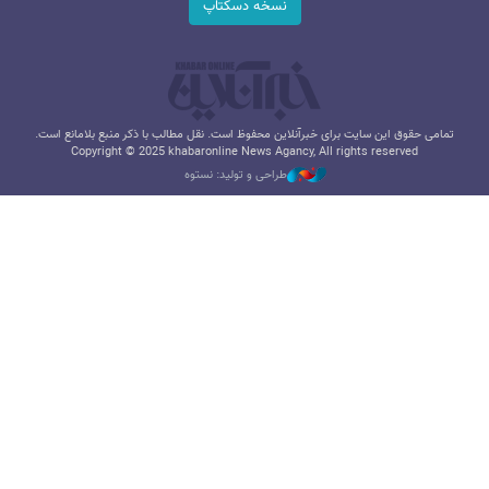
نسخه دسکتاپ
تمامی حقوق این سایت برای خبرآنلاین محفوظ است. نقل مطالب با ذکر منبع بلامانع است.
Copyright © 2025 khabaronline News Agancy, All rights reserved
طراحی و تولید: نستوه