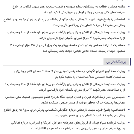
بیانیه مجلس خطاب به پزشکیان درباره سهمیه و قیمت بنزین/ رهبر شهید انقلاب در ابلاغ
سیاست‌های کلی بر هر دو روش قیمتی و غیرقیمتی تاکید کرده‌اند
اختصاصی/ پاسخ فرزند شهید لاریجانی درباره چگونگی شناسایی پدرش برای ترور/ به زودی اطلاع
رسانی می شود/ فرضیه شناسایی در روز قدس قوی نیست
روایت محمدرضا لاریجانی از تلاش پدرش برای بازگشت مجری‌های طرد شده از صدا و سیما/ بعد
از رد صلاحیت، رهبر شهید ۳ بار از شورای نگهبان ابراز نارضایتی کردند
حمله یک نماینده مجلس به دولت در جلسه وبیناری/ یک ورق قرص از ۲۰۰ هزار تومان به ۳
میلیون تومان رسیده است/ حاجی بابایی: دولت باید رسیدگی کند
پربیننده‌ترین
روایت سخنگوی شورای نگهبان از حمله به بیت رهبری در ۹ اسفند/ صدای انفجار و لرزش
ساختمان کاملاً احساس شد/ ساختمان را تخلیه نکردیم
روایت محمدرضا لاریجانی از تلاش پدرش برای بازگشت مجری‌های طرد شده از صدا و سیما/ بعد
از رد صلاحیت، رهبر شهید ۳ بار از شورای نگهبان ابراز نارضایتی کردند
جدیدترین خبر از مذاکرات ایران و عمان درباره تنگه هرمز/ عضو کمیسیون امنیت ملی مجلس:
عمانی‌ها پذیرفته‌اند که به‌طور موقت از مسیر جنوبی استفاده نشود
اختصاصی/ پاسخ فرزند شهید لاریجانی درباره چگونگی شناسایی پدرش برای ترور/ به زودی اطلاع
رسانی می شود/ فرضیه شناسایی در روز قدس قوی نیست
روایت فرمانده سپاه تهران از گزارش‌های محرمانه «عوامل آمریکا و اسرائیل» درباره آمادگی
بسیج/ سرانجام این مسیر یا پیروزی است یا شهادت که هر دو افتخار است