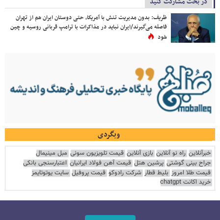
در بحث مشارکت کنید
ظریف: بدون مدیریت تنش با آمریکا، حتی دوستان ایران هم از تهران
فاصله می‌گیرند/ایران نباید در مذاکرات با ترامپ قربانی روسیه و چین
شود
وبگردی
خبرآنلاین
راه نو آنلاین
بازی آنلاین
قیمت تلویزیون سونی
مبل مینیمال
جراح بینی گوشتی
پرشین هتل
قیمت آهن فولاد ایرانیان
اعتبارسنجی بانکی
قیمت طلا امروز
بلیط قطار
شرکت رادوکو
قیمت پروفیل
سایت یوتوتایمز
خرید اکانت chatgpt