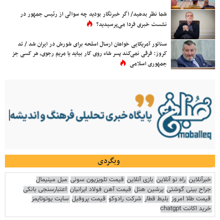
شما نظر بدهید/ اگر خبرنگار بودید چه سوالی از رئیس جمهور در
نشست خبری فردا می‌پرسیدید؟
سناتور آمریکایی خواهان ارسال اسلحه برای شورش در ایران شد / تد
کروز: فرقی نمی‌کند پسر شاه روی کار بیاید یا مریم رجوی، هر کسی جز
جمهوری اسلامی
وبگردی
خبرآنلاین
راه نو آنلاین
بازی آنلاین
قیمت تلویزیون سونی
مبل مینیمال
جراح بینی گوشتی
پرشین هتل
قیمت آهن فولاد ایرانیان
اعتبارسنجی بانکی
قیمت طلا امروز
بلیط قطار
شرکت رادوکو
قیمت پروفیل
سایت یوتوتایمز
خرید اکانت chatgpt