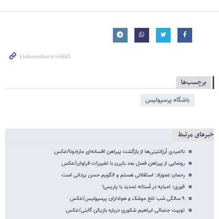
برچسب‌ها
باشگاه پرسپولیس
خبرهای مرتبط
ناامیدی آرژانتینی‌ها از بازگشت پیراهن افسانه‌ای مارادونا/عکس
رونمایی از پیراهن فصل بعد بایرن با تغییرات فراوان/عکس
رحمان عموزاد: استقلالی هستم و الگویم حسن یزدانی است
فوری؛ امباپه در آستانه تمدید با پاریس!
۹ سالگی شب تلخ موشک و هواداران پرسپولیس/عکس
توییت جنجالی ابراهیم شکوری درباره بازیکن گابنی/عکس