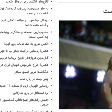
کلاغ‌های انگلیس بی پروبال شدند
به جای پیشرفت، پسرفت کرده‌ایم/ فوت
است
مُشت دلال است
روحانی بوکسور: در میانه انتخابی تیم 
و آمدم طلبه شدم!
محبوب‌ترین صفحه اینستاگرام ورزشکاران
چه کسی است؟
الکس نوری به مک‌دونالد روی آورد!
عکس| رونمایی از کیت زیبای رم با چهره
گران‌ترین دروازه‌بان تاریخ بریتانیا در زم
عکس| اخراج ملی‌پوش فوتبال ایران در 12 دقیقه!
درگذشت مربی اسبق میلان
وینی رسما در رئال ماند
رونمایی قهرمان اروپا از شماره 11 جدید
برد استقلال در بازی تدارکاتی
افشای رفتارهای غیراخلاقی فدراسیون فو
جنوبی!
فورلان برای 6 بازی سرمربی تیم مل