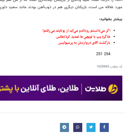
NBA را دارند، گفت: سینا واحدی از بازیکنان آینده‌داری است که از من هم
مورد علاقه من است، بازیکنان دیگری هم در ذوب‌آهن بودند مانند سعید داورپنا
بیشتر بخوانید:
اگر می‌دانستم رونالدو می‌آید از یونایتد می‌رفتم!
شاگرد پپ با توپچی ها تمدید کرد/عکس
بازگشت آقای دروازه‌بان به پرسپولیس
254 251
کد مطلب
1628465