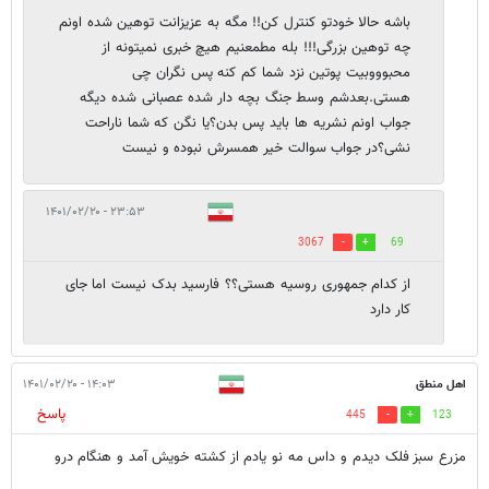
باشه حالا خودتو کنترل کن!! مگه به عزیزانت توهین شده اونم
چه توهین بزرگی!!! بله مطمعنیم هیچ خبری نمیتونه از
محبوووبیت پوتین نزد شما کم کنه پس نگران چی
هستی.بعدشم وسط جنگ بچه دار شده عصبانی شده دیگه
جواب اونم نشریه ها باید پس بدن؟یا نگن که شما ناراحت
نشی؟در جواب سوالت خیر همسرش نبوده و نیست
۲۳:۵۳ - ۱۴۰۱/۰۲/۲۰
3067
69
از کدام جمهوری روسیه هستی؟؟ فارسید بدک نیست اما جای
کار دارد
اهل منطق
۱۴:۰۳ - ۱۴۰۱/۰۲/۲۰
پاسخ
445
123
مزرع سبز فلک دیدم و داس مه نو یادم از کشته خویش آمد و هنگام درو