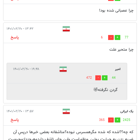
چرا عصبانی شده بود!
۱۳:۴۲ - ۱۴۰۱/۰۲/۲۰
پاسخ
6
77
چرا متحیر علت
امیر
۱۹:۴۸ - ۱۴۰۱/۰۲/۲۰
472
44
گردن نگرفته🤣
یک ایرانی
۱۳:۵۷ - ۱۴۰۱/۰۲/۲۰
پاسخ
365
2425
که چه؟؟شده که شده مگرهمسرس نبوده؟متاسّفانه بعضی خبرها درپسِ آن
ضربه زدن به حیثیت پوتبن منظوراست واین جای تاسّف داردوهرچندازمحبوبیت