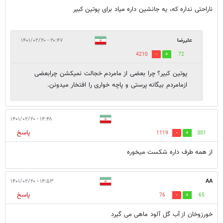
ناراحتی نداره که، یه جانشین داره میاد برای پوتین کبیر
علیرضا
۲۰:۴۷ - ۱۴۰۱/۰۲/۲۰
4210
72
پوتین کبیر؟ چرا بعضی از مامردم خجالت نمیکشن چرابعضی
ازمامردم بیگانه پرستی و پاچه خواری را افتخار میدونن.
۱۴:۴۸ - ۱۴۰۱/۰۲/۲۰
پاسخ
1119
301
از همه طرف داره شکست میخوره
۱۴:۵۳ - ۱۴۰۱/۰۲/۲۰
AA
پاسخ
76
65
خورزوخان از آب گل آلود ماهی می گیرد