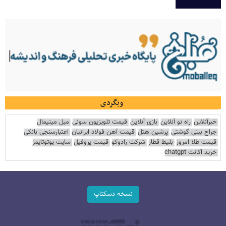
وبگردی
خبرآنلاین
راه نو آنلاین
بازی آنلاین
قیمت تلویزیون سونی
مبل مینیمال
جراح بینی گوشتی
پرشین هتل
قیمت آهن فولاد ایرانیان
اعتبارسنجی بانکی
قیمت طلا امروز
بلیط قطار
شرکت رادوکو
قیمت پروفیل
سایت یوتوتایمز
خرید اکانت chatgpt
نسخه دسکتاپ