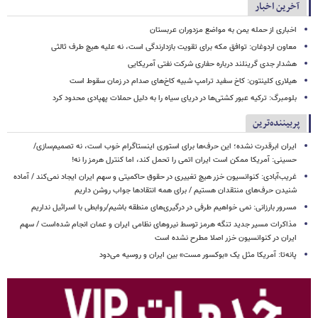
آخرین اخبار
اخباری از حمله یمن به مواضع مزدوران عربستان
معاون اردوغان: توافق مکه برای تقویت بازدارندگی است، نه علیه هیچ طرف ثالثی
هشدار جدی گرینلند درباره حفاری شرکت نفتی آمریکایی
هیلاری کلینتون: کاخ سفید ترامپ شبیه کاخ‌های صدام در زمان سقوط است
بلومبرگ: ترکیه عبور کشتی‌ها در دریای سیاه را به دلیل حملات پهپادی محدود کرد
پربیننده‌ترین
ایران ابرقدرت نشده؛ این حرف‌ها برای استوری اینستاگرام خوب است، نه تصمیم‌سازی/
حسینی: آمریکا ممکن است ایران اتمی را تحمل کند، اما کنترل هرمز را نه!
غریب‌آبادی: کنوانسیون خزر هیچ تغییری در حقوق حاکمیتی و سهم ایران ایجاد نمی‌کند / آماده
شنیدن حرف‌های منتقدان هستیم / برای همه انتقادها جواب روشن داریم
مسرور بارزانی: نمی خواهیم طرفی در درگیری‌های منطقه باشیم/روابطی با اسرائیل نداریم
مذاکرات مسیر جدید تنگه هرمز توسط نیروهای نظامی ایران و عمان انجام شده‌است / سهم
ایران در کنوانسیون خزر اصلا مطرح نشده است
پانه‌تا: آمریکا مثل یک «بوکسور مست» بین ایران و روسیه می‌دود