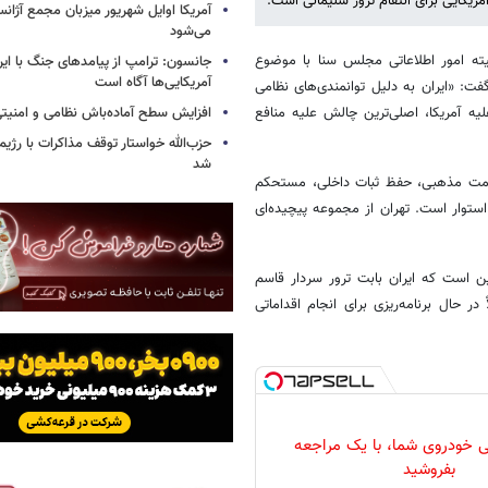
آمریکایی برای انتقام ترور سلیمانی است.
آمریکا اوایل شهریور میزبان مجمع آژان
می‌شود
میته امور اطلاعاتی مجلس سنا با موضوع
جانسون: ترامپ از پیامدهای جنگ با ایرا
آمریکایی‌ها آگاه است
۱۰ می/ ۲۰ اردیبهشت) برگزار شد گفت: «ایران به دلیل توانمندی‌های نظامی
یه آمریکا، اصلی‌ترین چالش علیه منافع
افزایش سطح آماده‌باش نظامی و امنیتی
حزب‌الله خواستار توقف مذاکرات با رژ
شد
حکومت مذهبی، حفظ ثبات داخلی، مستحکم
توار است. تهران از مجموعه پیچیده‌ای
ین است که ایران بابت ترور سردار قاسم
ر حال برنامه‌ریزی برای انجام اقداماتی
 خودروی شما، با یک مراجعه
بفروشید