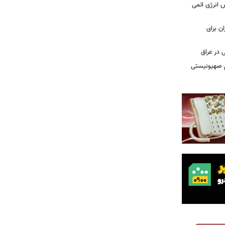
س انرژی اتمی
ن برای
 در عراق
یم صهیونیستی