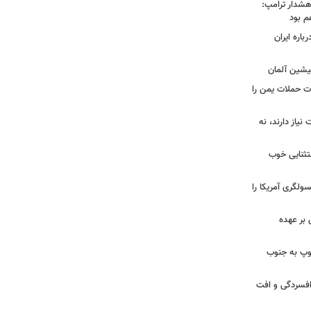
هشدار ترامپ:
م بود
اره ایران
پیشین آلمان
ات حملات یمن را
نیاز دارند، نه
ستثنایی خوب
سولگری آمریکا را
بر عهده
: ارتش اسرائیل در یک روز ۱۱۳ توپ به جنوب
ز افسردگی و افت