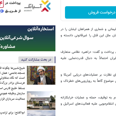
درخواست فروش
رامپ» ۱۳ دی‌ماه سال ۱۳۹۸ سردار قاسم سلیمانی و شماری از همراهان ایشان را در
ان ملل این قتل را غیرقانونی دانسته و
ن پرداخت و گفت: «راهبرد نظامی متعارف
ران احتمالاً به دنبال قدرت‌نمایی علیه
در بحث مشارکت کنید
شیخ‌نشین‌ها چگونه فک
مسجدجامعی: عمان تن
 نظارت بر عملیات‌های دریایی آمریکا و
است که نگاه متفاوتی 
موضوع گاهاً به رویارویی‌های خطرناک و
عربستان برادر بزرگ‌
مسلط خلیج فارس ا
سازمان وظیفه عمومی 
شده‌اند و اقدام به توقیف، حمله و عملیات خرابکارانه
معافیت سربازان فراری
 انتقام‌جویی علیه فعالیت‌های اسرائیل و
ابوالفتح: برای ترامپ