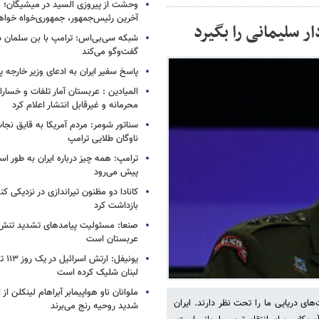
وحشت از پیروزی السید در میشیگان؛ 
آخرین رئیس‌جمهور، جمهوری‌خواه خواه
ر سلیمانی را بگیرد
شبکه سی‌بی‌اس: ترامپ با بن سلمان درب
گفت‌وگو می‌کند
پاسخ سفیر ایران به ادعای وزیر خارجه 
المیادین : عربستان آمار تلفات و خسار
محرمانه و غیرقابل انتشار اعلام کرد
سناتور شومر: مردم آمریکا به قایق نجات 
ناوگان طلایی ترامپ
ترامپ: همه چیز درباره ایران به طور ا
پیش می‌رود
کانادا دو مظنون تیراندازی در نزدیکی کن
بازداشت کرد
صنعا: مسئولیت پیامدهای تشدید تنش 
عربستان است
یونیفل
لبنان شلیک کرده است
ملوانان ناو هواپیمابر آبراهام لینکلن ا
ای دریایی ما را تحت نظر دارند. ایران
شدید روحیه رنج می‌برند