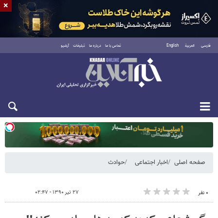
×
فارسی
العربية
English
تماس با ما
درباره ما
تبلیغات
آرشیو
یکشنبه ۱۸ مرداد ۱۴۰۵
صفحه اصلی
اخبار اجتماعی
حوادث
۲۷ تیر ۱۳۹۰ - ۰۲:۴۷
۰ نفر