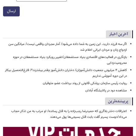
ارسال
آخرین اخبار
اگر سه فرزند دارید، این زمین به شما داده می‌شود/ آمار مجردان واقعی نیست/ میانگین سن
ازدواج زنان و مردان ایرانی اعلام شد
بازنگری در فعالیت‌های اقتصادی بنیاد مستضعفان/تغییر رویکرد بنیاد مستضعفان در حوزه
محرومیت‌زدایی
کاهش ۴ میلیونی جمعیت دانش‌آموزان/ دختران دانش‌آموز چقدر بیشترند؟/ فارغ‌التحصیل بیکار
در این دوره آموزشی نداریم
روایت رئیس سازمان پزشکی قانونی از روند برداشت عضو متوفیان
مشاهده دود در پالایشگاه آبادان
پربیننده‌ترین
اعترافات دختر بلاگری که حمیدرضا رجب‌زاده را به قتل رسانده/ او مرتب به من تذکر حجاب
می‌داد/دوست پسرم گفت بابت قتل بسیجی‌ها پول می‌دهند