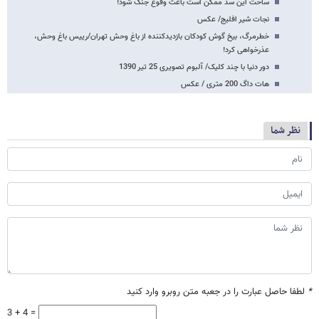
ساخت این سد ممکن است باعث وقوع جنگ شود!
نجات شیر افلیج/ عکس
خطرمرگ، بیخ گوش کودکان بازدیدکننده از باغ وحش تهران/رییس باغ وحش،
عذرخواهی کرد!
دور دنیا با چند کلیک/ آلبوم تصویری 25 تیر 1390
هات داگ 200 متری / عکس
نظر شما
*
لطفا حاصل عبارت را در جعبه متن روبرو وارد کنید
3 + 4 =