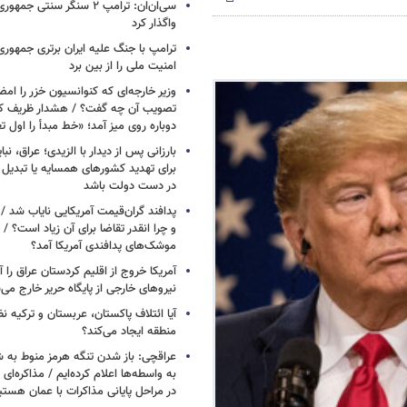
سی‌ان‌ان: ترامپ ۲ سنگر سنتی ج
واگذار کرد
ترامپ با جنگ علیه ایران برتری جمهوری
امنیت ملی را از بین برد
وزیر خارجه‌ای که کنوانسیون خزر را امضا
دوباره روی میز آمد؛ «خط مبدأ را اول ت
بارزانی پس از دیدار با الزیدی؛ عراق، نب
برای تهدید کشورهای همسایه یا تبدیل 
در دست دولت باشد
پدافند گران‌قیمت آمریکایی نایاب شد 
و چرا انقدر تقاضا برای آن زیاد است؟ / 
موشک‌های پدافندی آمریکا آمد؟
آمریکا خروج از اقلیم کردستان عراق را آغ
نیروهای خارجی از پایگاه حریر خارج می‌
آیا ائتلاف پاکستان، عربستان و ترکیه 
منطقه ایجاد می‌کند؟
عراقچی: باز شدن تنگه هرمز منوط به 
به واسطه‌ها اعلام کرده‌ایم / مذاکره‌ای ب
در مراحل پایانی مذاکرات با عمان هستی