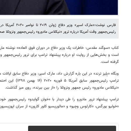
فارس نوشت:«مارک اسپر» 
رئیس‌جمهور وقت آمریکا درباره ترور «نیکلاس مادورو» رئیس‌جمهور ونزوئلا صح
کتاب «سوگند مقدس: خاطرات یک وزیر دفاع در دوران فوق العاده» نوشته مارک
است و بخش‌هایی از روایت او درباره پیشنهاد ترامپ برای ترور رئیس‌جمهور ونزو
گرفته است.
وبگاه «بِلِیز ترند» در این باره گزارش داد، مارک اسپر، وزیر دفاع سابق ایالا
ترامپ رئیس‌جمهور سابق 
«نیکلاس مادورو» رئیس جمهور ونزوئلا را «از بین ببرند»، روی میز گذاشت.
ترامپ پیشنهاد ترور مادورو را طی دیدار با «خوان گوایدو» رئیس‌جمهور خود
«خولیو بورگس، «کارلوس وچیو» و «مائوریسیو کلور کارون» از سران اپوزیسیون 