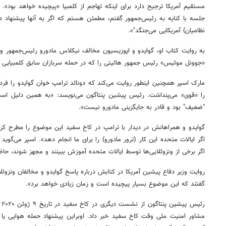
مستقیم آمریکا ترجیح دارد برای اینکه تهاجم از کلمبیا «پیچیده خواهد بود»
جلسه با کنایه به رئیس‌جمهور گفتم، مطمئن هستم که اگر به آنها پیشنهاد دهی
نظامیان) آمریکایی می‌جنگد"».
به روایت کتاب او، گوایدو و اپوزیسیون مخالف نیکلاس مادورو رئیس‌جمهور ونز
«جوونل موئیس» رئیس جمهور هائیتی را که در حمله سربازان سابق کلمبیایی 
مارک اسپر همچنین اینطور روایت می‌کند که دونالد ترامپ خوان گوایدو را ف
را «قوی» می‌پنداشت. رئیس پیشین پنتاگون می‌نویسد: «به همین دلیل اس
"ضعیف" بود و قادر به جایگزینی مادورو نیست».
گوایدو و همراهانش در دیدار با ترامپ در کاخ سفید این موضوع را مطرح کردند
اگر ایالات متحده این کار (ترور مادورو) را برای ما انجام دهد». اسپر می‌گوید
اگر برخی از ونزوئلایی‌ها توسط ایالات متحده آموزش ببینند و مجهز شوند، حا
روایت وزیر دفاع پیشین آمریکا در کتابش درباره پاسخ گوایدو و مخالفان ونزوئل
گفتند که این موضوع بسیار پیچیده است و زمان زیادی خواهد برد».
مشاور امنیت ملی وقت کاخ سفید خبر داد. اوبراین پیشنهاد حمله هوایی یا