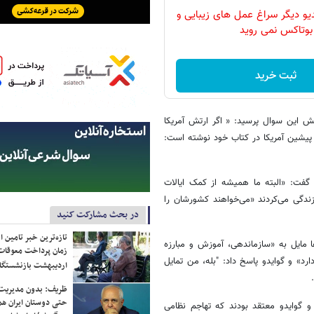
دیو دیگر سراغ عمل های زیبایی و
بوتاکس نمی روید
ثبت خرید
نش این سوال پرسید: « اگر ارتش آمریکا
ع پیشین آمریکا در کتاب خود نوشته است:
 گفت: «البته ما همیشه از کمک ایالات
زندگی می‌کردند «می‌خواهند کشورشان را
در بحث مشارکت کنید
تازه‌ترین خبر تامین 
ها مایل به «سازماندهی، آموزش و مبارزه
زمان پرداخت معوقات
رد» و گوایدو پاسخ داد: "بله، من تمایل
اردیبهشت بازنشستگا
ظریف: بدون مدیریت ت
حتی دوستان ایران هم 
و گوایدو معتقد بودند که تهاجم نظامی