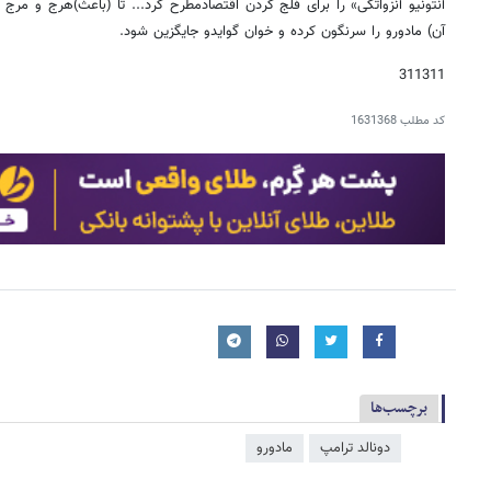
آنتونیو آنزواتگی» را برای فلج کردن اقتصادمطرح کرد... تا (باعث)هرج و مرج 
آن) مادورو را سرنگون کرده و خوان گوایدو جایگزین شود.
311311
کد مطلب
1631368
برچسب‌ها
دونالد ترامپ
مادورو