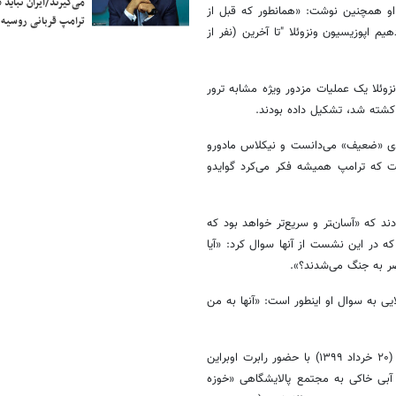
می‌گیرند/ایران نباید 
. او همچنین نوشت: «همانطور که قبل از
ترامپ قربانی روسیه
م اپوزیسیون ونزوئلا "تا آخرین (نفر از
وئلا یک عملیات مزدور ویژه مشابه ترور
کشته شد، تشکیل داده بودند.
ردی «ضعیف» می‌دانست و نیکلاس مادورو
ت که ترامپ همیشه فکر می‌کرد گوایدو
 که «آسان‌‍تر و سریع‌تر خواهد بود که
 که در این نشست از آنها سوال کرد: «آیا
ضر به جنگ می‌شدند؟».
ایی به سوال او اینطور است: «آنها به من
رئیس پیشین پنتاگون از نشست دیگری در کاخ سفید در تاریخ ۹ ژوئن ۲۰۲۰ (۲۰ خرداد ۱۳۹۹) با حضور رابرت اوبراین
 آبی خاکی به مجتمع پالایشگاهی «خوزه