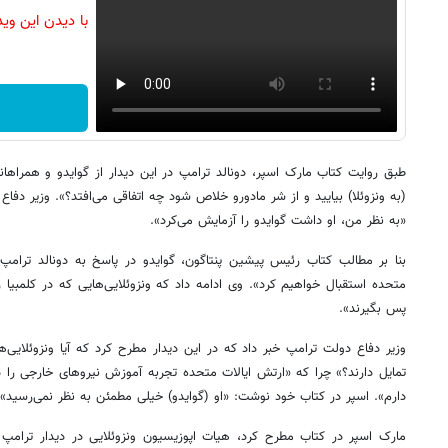
با دیدن این وی
طبق روایت کتاب مارک اسپر، دونالد ترامپ در این دیدار از گوایدو و همراها
(به ونزوئلا) بیایید و از شر مادورو خلاص شود چه اتفاقی می‌افتد؟». وزیر دفا
«به نظر من، او داشت گوایدو را آزمایش می‌کرد».
بنا بر مطالب کتاب رئیس پیشین پنتاگون، گوایدو در پاسخ به دونالد ترامپ
متحده استقبال خواهیم کرد». وی ادامه داد که ونزوئلایی‌هایی که در کلمبیا 
پس بگیرند».
وزیر دفاع دولت ترامپ خبر داد که در این دیدار مطرح کرد که آیا ونزوئلایی‌
تمایل دارند؟» چرا که «ارتش ایالات متحده تجربه آموزش نیروهای خارجی را دا
دارم». اسپر در کتاب خود نوشت: «او (گوایدو) خیلی مطمئن به نظر نمی‌رسید».
مارک اسپر در کتاب مطرح کرد، هیات اپوزیسیون ونزوئلایی در دیدار ترامپ 