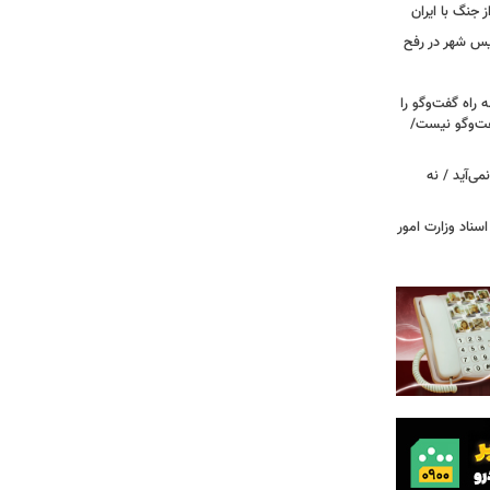
ز جنگ با ایران
سیس شهر در رفح
راه گفت‌وگو را
فت‌وگو نیست/
می‌آید / نه
اسناد وزارت امور