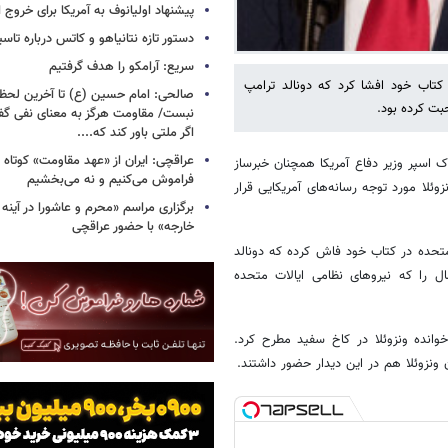
پیشنهاد اولیانوف به آمریکا برای خروج ا
دستور تازه نتانیاهو و کاتس درباره تا
سریع: آرامکو را هدف گرفتیم
وزیر دفاع ژوئن ۲۰۱۹ تا نوامبر ۲۰۲۰ آمریکا در کتاب خود افشا کرد که دونالد ترامپ
صالحی: امام حسین (ع) تا آخرین لحظه 
بت کرده بود.
نبست/ مقاومت هرگز به معنای نفی گ
اگر ملتی باور کند که....
عراقچی: ایران از «عهد مقاومت» کوتاه ن
 اسپر وزیر دفاع آمریکا همچنان خبرساز
فراموش می‌کنیم و نه می‌بخشیم
ئلا مورد توجه رسانه‌های آمریکایی قرار
برگزاری مراسم «محرم و عاشورا در آینه 
خارجه» با حضور عراقچی
ت متحده در کتاب خود فاش کرده که دونالد
آمریکا ۵ فوریه ۲۰۲۰ (۱۶ بهمن ۱۳۹۸) این احتمال را که نیروهای نظامی ایالات متحده
خوانده ونزوئلا در کاخ سفید مطرح کرد.
ونزوئلا هم در این دیدار حضور داشتند.