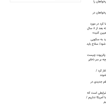
مهوری‌خواهان را
‌خواهان در
 کرد در مورد
تصویب آن چه گفت؟ / هشدار ظریف که بعد از ۸ سال
عیین کنید»
اید به سکویی
شود/ سلاح باید
/ پاتریوت چیست
چه بر سر ذخایر
از کرد /
شوند
نظم جدیدی در
شرایطی است که
ا آمریکا نداریم /
م