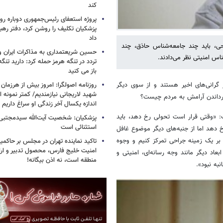
کند
پروژه استعفای رئیس‌جمهوری دوباره روی
پزشکیان تکلیف را روشن کرد، دفتر ره
داد
 باید چند جامعه‌شناس حاذق، چند
حسین شریعتمداری به مذاکرات ایران و
س امنیتی نظر می‌دادند.
تردد در تنگه هرمز حمله کرد: دارید تنگه 
باز می کنید
 گرانی‌های اخیر هستند و از سوی دیگر
روزنامه اصولگرا: امروز بیش از هرزمان 
شهید لاریجانی نیازمندیم/ کمتر نمونه ا
گرداندن آرامش به مردم چیست؟
اندازه یکسال آخر زندگی او سراغ داریم
 «وقتی قرار است تحولی رخ دهد، باید
پزشکیان: شخصیت آیت‌الله سیدمجتبی 
استثنائی است
 دهد اما از جنبه‌های دیگر موضوع غافل
بر یک زمینه جراحی تمرکز کنیم و وجوه
تاکید نماینده تهران در مجلس بر حاکمی
امنیت خلیج فارس، محصول تدبیر و ار
عاد دیگر مانند وجه رسانه‌ای، امنیتی و
منطقه است، نه اذن بیگانه!
به نبود».