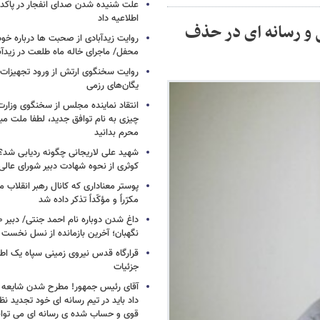
علت شنیده شدن صدای انفجار در پاک
اطلاعیه داد
ی و رسانه ای در حذف
روایت زیدآبادی از صحبت ها درباره خ
محفل/ ماجرای خاله ماه طلعت در زیدآب
روایت سخنگوی ارتش از ورود تجهیزات 
یگان‌های رزمی
انتقاد نماینده مجلس از سخنگوی وزارت 
چیزی به نام توافق جدید، لطفا ملت مبع
محرم بدانید
شهید علی لاریجانی چگونه ردیابی شد؟/
کوثری از نحوه شهادت دبیر شورای عالی
پوستر معناداری که کانال رهبر انقلاب 
مکرّراً و مؤکّداً تذکر داده شد
نگهبان؛ آخرین بازمانده از نسل نخست 
قرارگاه قدس نیروی زمینی سپاه یک اطل
جزئیات
آقای رئیس جمهور! مطرح شدن شایعه ا
داد باید در تیم رسانه ای خود تجدید نظر
قوی و حساب شده ی رسانه ای می توان