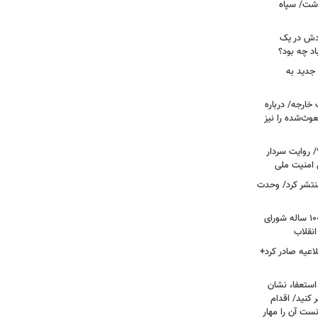
دشت/ سپاه
ودش در یک
اد چه بود؟
جدید به
خارجه/ درباره
وث‌شده را نیز
 روایت سردار
 امنیت ملی
منتشر کرد/ وحدت
داغ شدن دوباره نام احمد جنتی/ دبیر ۱۰۰ ساله شورای
انقلاب
اعیه صادر کرد+
ستعفا، نشان
 کنید/ اقدام
ست آن را مهار