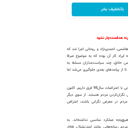
باتخفیف بخر
نه هدفمنددچار نشود
 هاشمی، احمدی‌نژاد و روحانی اجرا شد که
 ایراد کار آن بوده که به موضوع صرفا
اس حاذق، چند سیاست‌مداران مسلط به
تا از پیامدهای بعدی جلوگیری می‌شد اما
این فعال سیاسی درباره برخی اعتراضات اخیر بیان کرد: «ماهیت اعتراضات کنونی با اعتراضات سال98 فرق داریم. اکنون
نگران‌کردن مردم هستند. از سوی دیگر
مردم در معرض نگرانی باشند، اعتراض
یچ‌وجه عملکرد مناسبی نداشته‌اند. به
هیچ‌وجه رسانه‌های دولتی مردم را قانع نکرده‌اند در شرایط خلأ اقناع‌سازی مردم رسانه‌هایی مانند اینترنشنال، voa،