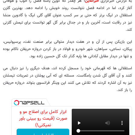
به گزارش خبرگزاری
خبرآنلاین
؛ هر چقدر که کوین یامگا فصل را خوب و طوفانی
آغاز کرد، اما در ادامه فصل نتوانست روند خوبش را ادامه دهد. بهترین گلزن
استقلال در لیگ برتر که حتی بر سر کسب عنوان آقای گلی لیگ با گادوین منشا
نیز در رقابت است، آخرین بار و در جدال برابر گل گهر توانست برای تیمش گلزنی
کند.
این بازیکن پس از آن و در هفت دیدار متوالی برابر صنعت نفت، پرسپولیس،
پیکان، نساجی، سپاهان، شهر خودرو و فولاد در باز کردن دروازه حریفان ناکام بوده
و تنها در دیدار مقابل آبادانی ها پایه گذار تک گل حسین زاده بود.
استقلالی ها که قهرمانی خود را مسجل کرده اند، هدف دیگری را نیز دنبال می
کنند و آن آقای گل شدن یامگاست. مسئله ای که آبی پوشان در تمرینات تیمشان
نیز به آن اشاره کردند که تلاش می کنند این وینگر فرانسوی بتواند دروازه حریفان
را باز کند.
ابزار کامل برای اصلاح مو و
صورت (قیمت رو ببینی باور
نمیکنی!)