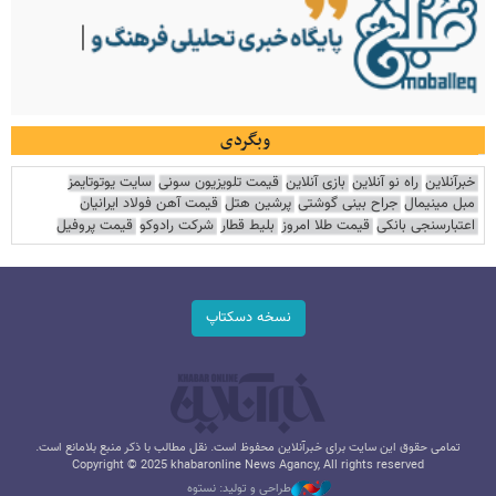
وبگردی
خبرآنلاین
راه نو آنلاین
بازی آنلاین
قیمت تلویزیون سونی
سایت یوتوتایمز
مبل مینیمال
جراح بینی گوشتی
پرشین هتل
قیمت آهن فولاد ایرانیان
اعتبارسنجی بانکی
قیمت طلا امروز
بلیط قطار
شرکت رادوکو
قیمت پروفیل
نسخه دسکتاپ
تمامی حقوق این سایت برای خبرآنلاین محفوظ است. نقل مطالب با ذکر منبع بلامانع است.
Copyright © 2025 khabaronline News Agancy, All rights reserved
طراحی و تولید: نستوه